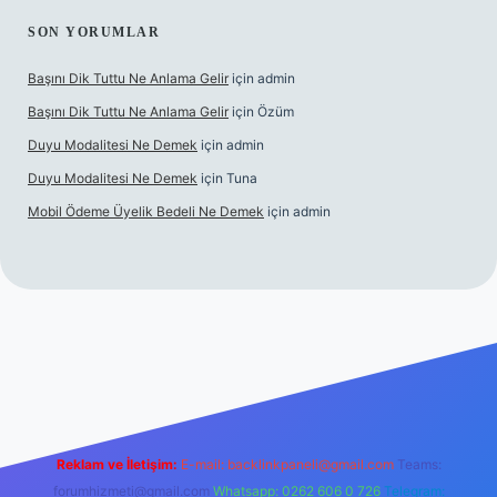
SON YORUMLAR
Başını Dik Tuttu Ne Anlama Gelir
için
admin
Başını Dik Tuttu Ne Anlama Gelir
için
Özüm
Duyu Modalitesi Ne Demek
için
admin
Duyu Modalitesi Ne Demek
için
Tuna
Mobil Ödeme Üyelik Bedeli Ne Demek
için
admin
zle
Reklam ve İletişim:
E-mail:
backlinkpaneli@gmail.com
Teams:
forumhizmeti@gmail.com
Whatsapp: 0262 606 0 726
Telegram: