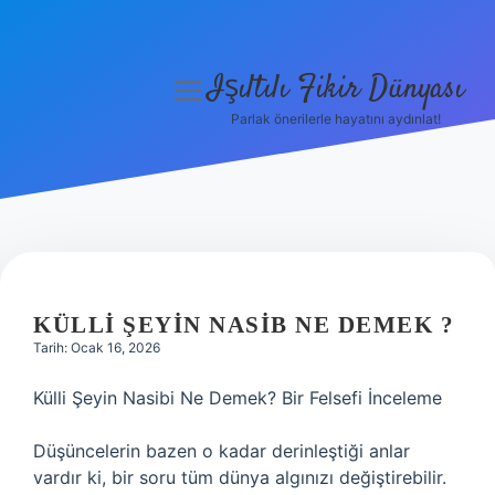
Işıltılı Fikir Dünyası
menüyü
aç
Parlak önerilerle hayatını aydınlat!
Gizlilik Politikası
Hakkımızda
Yasal Uyarı
KÜLLI ŞEYIN NASIB NE DEMEK ?
Tarih: Ocak 16, 2026
Külli Şeyin Nasibi Ne Demek? Bir Felsefi İnceleme
Düşüncelerin bazen o kadar derinleştiği anlar
vardır ki, bir soru tüm dünya algınızı değiştirebilir.