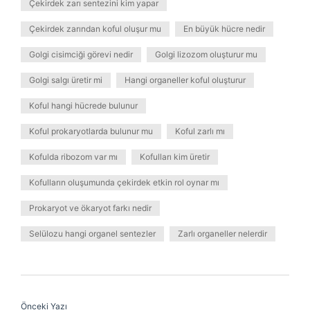
Çekirdek zarı sentezini kim yapar
Çekirdek zarından koful oluşur mu
En büyük hücre nedir
Golgi cisimciği görevi nedir
Golgi lizozom oluşturur mu
Golgi salgı üretir mi
Hangi organeller koful oluşturur
Koful hangi hücrede bulunur
Koful prokaryotlarda bulunur mu
Koful zarlı mı
Kofulda ribozom var mı
Kofulları kim üretir
Kofulların oluşumunda çekirdek etkin rol oynar mı
Prokaryot ve ökaryot farkı nedir
Selülozu hangi organel sentezler
Zarlı organeller nelerdir
Önceki Yazı