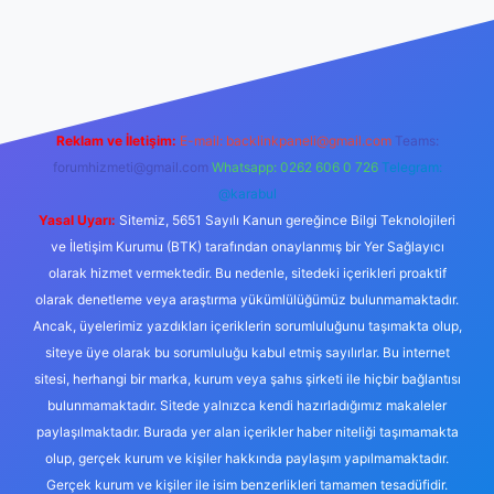
e
Reklam ve İletişim:
E-mail:
backlinkpaneli@gmail.com
Teams:
forumhizmeti@gmail.com
Whatsapp: 0262 606 0 726
Telegram:
@karabul
Yasal Uyarı:
Sitemiz, 5651 Sayılı Kanun gereğince Bilgi Teknolojileri
ve İletişim Kurumu (BTK) tarafından onaylanmış bir Yer Sağlayıcı
olarak hizmet vermektedir. Bu nedenle, sitedeki içerikleri proaktif
olarak denetleme veya araştırma yükümlülüğümüz bulunmamaktadır.
Ancak, üyelerimiz yazdıkları içeriklerin sorumluluğunu taşımakta olup,
siteye üye olarak bu sorumluluğu kabul etmiş sayılırlar. Bu internet
sitesi, herhangi bir marka, kurum veya şahıs şirketi ile hiçbir bağlantısı
bulunmamaktadır. Sitede yalnızca kendi hazırladığımız makaleler
paylaşılmaktadır. Burada yer alan içerikler haber niteliği taşımamakta
olup, gerçek kurum ve kişiler hakkında paylaşım yapılmamaktadır.
Gerçek kurum ve kişiler ile isim benzerlikleri tamamen tesadüfidir.