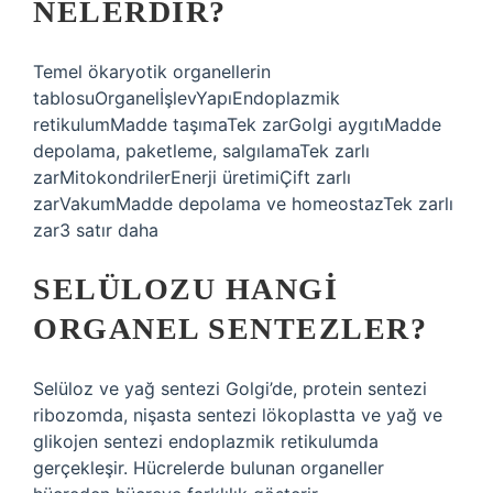
NELERDIR?
Temel ökaryotik organellerin
tablosuOrganelİşlevYapıEndoplazmik
retikulumMadde taşımaTek zarGolgi aygıtıMadde
depolama, paketleme, salgılamaTek zarlı
zarMitokondrilerEnerji üretimiÇift zarlı
zarVakumMadde depolama ve homeostazTek zarlı
zar3 satır daha
SELÜLOZU HANGI
ORGANEL SENTEZLER?
Selüloz ve yağ sentezi Golgi’de, protein sentezi
ribozomda, nişasta sentezi lökoplastta ve yağ ve
glikojen sentezi endoplazmik retikulumda
gerçekleşir. Hücrelerde bulunan organeller