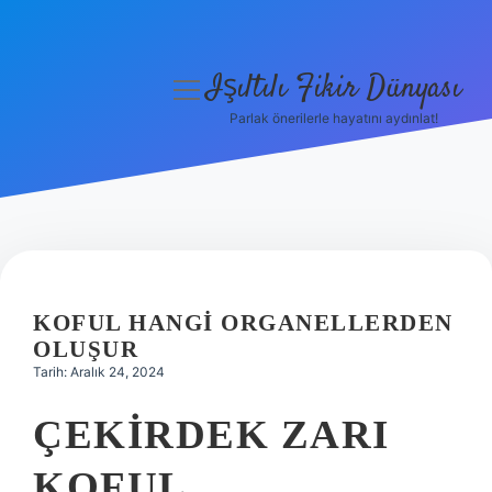
Işıltılı Fikir Dünyası
menüyü
aç
Parlak önerilerle hayatını aydınlat!
Gizlilik Politikası
Hakkımızda
Yasal Uyarı
KOFUL HANGI ORGANELLERDEN
OLUŞUR
Tarih: Aralık 24, 2024
ÇEKIRDEK ZARI
KOFUL