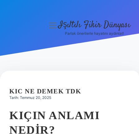
Işıltılı Fikir Dünyası
menüyü
aç
Parlak önerilerle hayatını aydınlat!
Gizlilik Politikası
Hakkımızda
Yasal Uyarı
KIC NE DEMEK TDK
Tarih: Temmuz 20, 2025
KIÇIN ANLAMI
NEDIR?