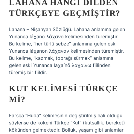
LAHANA HANGI DILDEN
TÜRKÇEYE GEÇMIŞTIR?
Lahana – Nişanyan Sözlüğü. Lahana anlamına gelen
Yunanca láχano λάχανο kelimesinden türemiştir.
Bu kelime, “her türlü sebze” anlamına gelen eski
Yunanca láχanon λάχανον kelimesinden türemiştir.
Bu kelime, “kazmak, toprağı sürmek” anlamına
gelen eski Yunanca laχaínō λαχαίνω fiilinden
türemiş bir fiildir.
KUT KELIMESI TÜRKÇE
MI?
Farsça “Huda” kelimesinin değiştirilmiş hali olduğu
söylense de kökeni Türkçe “Kut” (kutsallık, bereket)
kökünden gelmektedir. Bolluk, yaşam gibi anlamlar