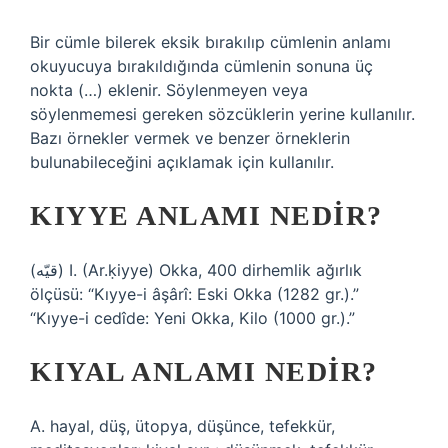
Bir cümle bilerek eksik bırakılıp cümlenin anlamı
okuyucuya bırakıldığında cümlenin sonuna üç
nokta (…) eklenir. Söylenmeyen veya
söylenmemesi gereken sözcüklerin yerine kullanılır.
Bazı örnekler vermek ve benzer örneklerin
bulunabileceğini açıklamak için kullanılır.
KIYYE ANLAMI NEDIR?
(ﻗﻴّﻪ) I. (Ar.ḳiyye) Okka, 400 dirhemlik ağırlık
ölçüsü: “Kıyye-i âşârî: Eski Okka (1282 gr.).”
“Kıyye-i cedîde: Yeni Okka, Kilo (1000 gr.).”
KIYAL ANLAMI NEDIR?
A. hayal, düş, ütopya, düşünce, tefekkür,