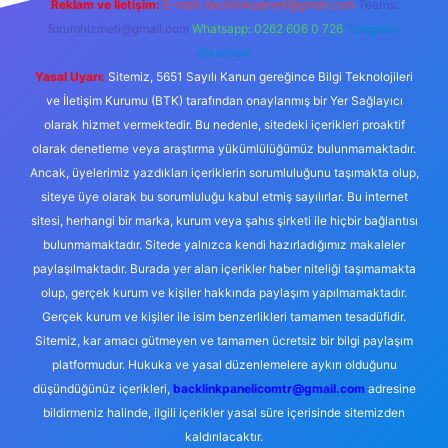
Reklam ve İletişim:
E-mail:
backlinkpaneli@gmail.com
Teams:
forumhizmeti@gmail.com
Whatsapp: 0262 606 0 726
Telegram:
@karabul
Yasal Uyarı:
Sitemiz, 5651 Sayılı Kanun gereğince Bilgi Teknolojileri
ve İletişim Kurumu (BTK) tarafından onaylanmış bir Yer Sağlayıcı
olarak hizmet vermektedir. Bu nedenle, sitedeki içerikleri proaktif
olarak denetleme veya araştırma yükümlülüğümüz bulunmamaktadır.
Ancak, üyelerimiz yazdıkları içeriklerin sorumluluğunu taşımakta olup,
siteye üye olarak bu sorumluluğu kabul etmiş sayılırlar. Bu internet
sitesi, herhangi bir marka, kurum veya şahıs şirketi ile hiçbir bağlantısı
bulunmamaktadır. Sitede yalnızca kendi hazırladığımız makaleler
paylaşılmaktadır. Burada yer alan içerikler haber niteliği taşımamakta
olup, gerçek kurum ve kişiler hakkında paylaşım yapılmamaktadır.
Gerçek kurum ve kişiler ile isim benzerlikleri tamamen tesadüfidir.
Sitemiz, kar amacı gütmeyen ve tamamen ücretsiz bir bilgi paylaşım
platformudur. Hukuka ve yasal düzenlemelere aykırı olduğunu
düşündüğünüz içerikleri,
backlinkpanelicomtr@gmail.com
adresine
bildirmeniz halinde, ilgili içerikler yasal süre içerisinde sitemizden
kaldırılacaktır.