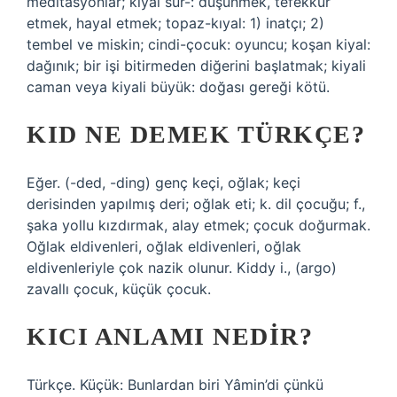
meditasyonlar; kiyal sur-: düşünmek, tefekkür
etmek, hayal etmek; topaz-kıyal: 1) inatçı; 2)
tembel ve miskin; cindi-çocuk: oyuncu; koşan kiyal:
dağınık; bir işi bitirmeden diğerini başlatmak; kiyali
caman veya kiyali büyük: doğası gereği kötü.
KID NE DEMEK TÜRKÇE?
Eğer. (-ded, -ding) genç keçi, oğlak; keçi
derisinden yapılmış deri; oğlak eti; k. dil çocuğu; f.,
şaka yollu kızdırmak, alay etmek; çocuk doğurmak.
Oğlak eldivenleri, oğlak eldivenleri, oğlak
eldivenleriyle çok nazik olunur. Kiddy i., (argo)
zavallı çocuk, küçük çocuk.
KICI ANLAMI NEDIR?
Türkçe. Küçük: Bunlardan biri Yâmin’di çünkü