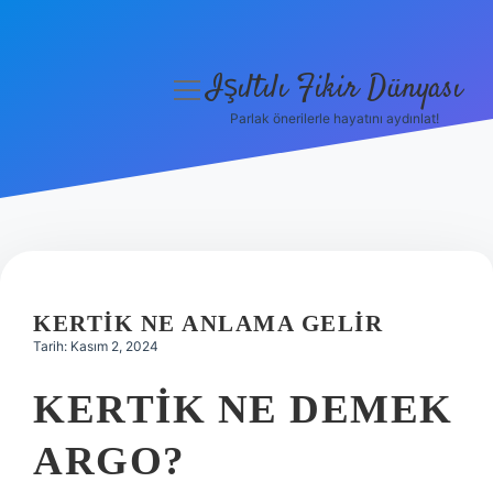
Işıltılı Fikir Dünyası
menüyü
aç
Parlak önerilerle hayatını aydınlat!
Gizlilik Politikası
Hakkımızda
Yasal Uyarı
KERTIK NE ANLAMA GELIR
Tarih: Kasım 2, 2024
KERTIK NE DEMEK
ARGO?