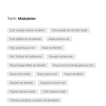
Tarih:
Makaleler
Çok zengin olana ne denir
Dünyadaki ilk sözlük nedir
Eski dilde ker ne demek
Kaan anlami ne
Kaç çeşit kaya var
Kaia ne demek
Kâr Türkçe bir kelime mi
Kavalın anlamı ne
Kaya hangi dilde ne demek
Kaya ismi Kuranda geçiyor mu
Kaya ismi nedir
Kaya nasıl olur
Kaya ne denir
Kayam ne demek
Kayanın anlamı ne
Kayra manası nedir
TDK anlamı nedir
Türkçe sözlükte cümlem ne demektir