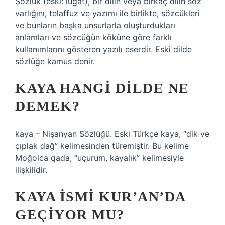
Sözlük (eski: lügat), bir dilin veya birkaç dilin söz
varlığını, telaffuz ve yazımı ile birlikte, sözcükleri
ve bunların başka unsurlarla oluşturdukları
anlamları ve sözcüğün köküne göre farklı
kullanımlarını gösteren yazılı eserdir. Eski dilde
sözlüğe kamus denir.
KAYA HANGI DILDE NE
DEMEK?
kaya – Nişanyan Sözlüğü. Eski Türkçe kaya, “dik ve
çıplak dağ” kelimesinden türemiştir. Bu kelime
Moğolca qada, “uçurum, kayalık” kelimesiyle
ilişkilidir.
KAYA ISMI KUR’AN’DA
GEÇIYOR MU?