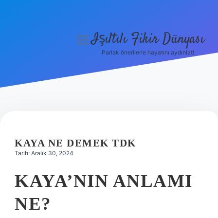
Işıltılı Fikir Dünyası
menüyü
aç
Parlak önerilerle hayatını aydınlat!
Gizlilik Politikası
Hakkımızda
Yasal Uyarı
KAYA NE DEMEK TDK
Tarih: Aralık 30, 2024
KAYA’NIN ANLAMI
NE?