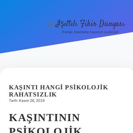
Işıltılı Fikir Dünyası
menüyü
aç
Parlak önerilerle hayatını aydınlat!
Gizlilik Politikası
Hakkımızda
Yasal Uyarı
KAŞINTI HANGI PSIKOLOJIK
RAHATSIZLIK
Tarih: Kasım 26, 2024
KAŞINTININ
PSIKOLOJIK