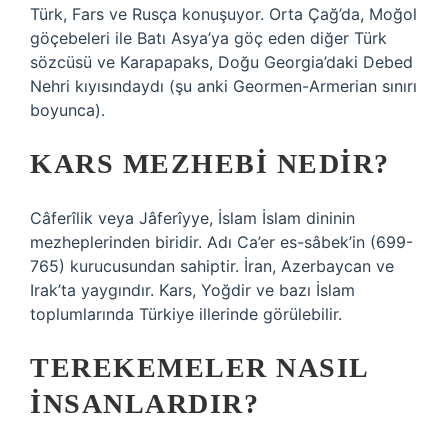
Türk, Fars ve Rusça konuşuyor. Orta Çağ’da, Moğol
göçebeleri ile Batı Asya’ya göç eden diğer Türk
sözcüsü ve Karapapaks, Doğu Georgia’daki Debed
Nehri kıyısındaydı (şu anki Geormen-Armerian sınırı
boyunca).
KARS MEZHEBI NEDIR?
Câferîlik veya Jâferîyye, İslam İslam dininin
mezheplerinden biridir. Adı Ca’er es-sâbek’in (699-
765) kurucusundan sahiptir. İran, Azerbaycan ve
Irak’ta yaygındır. Kars, Yoğdir ve bazı İslam
toplumlarında Türkiye illerinde görülebilir.
TEREKEMELER NASIL
INSANLARDIR?