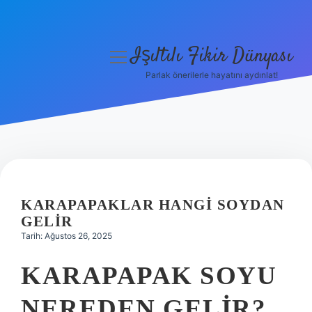
Işıltılı Fikir Dünyası
menüyü
aç
Parlak önerilerle hayatını aydınlat!
Gizlilik Politikası
Hakkımızda
Yasal Uyarı
KARAPAPAKLAR HANGI SOYDAN
GELIR
Tarih: Ağustos 26, 2025
KARAPAPAK SOYU
NEREDEN GELIR?