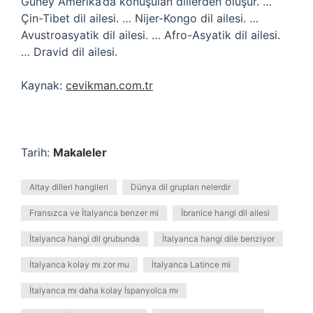
Güney Amerika’da konuşulan dillerden oluşur. …
Çin-Tibet dil ailesi. … Nijer-Kongo dil ailesi. …
Avustroasyatik dil ailesi. … Afro-Asyatik dil ailesi.
… Dravid dil ailesi.
Kaynak:
cevikman.com.tr
Tarih:
Makaleler
Altay dilleri hangileri
Dünya dil grupları nelerdir
Fransızca ve İtalyanca benzer mi
İbranice hangi dil ailesi
İtalyanca hangi dil grubunda
İtalyanca hangi dile benziyor
İtalyanca kolay mı zor mu
İtalyanca Latince mi
İtalyanca mı daha kolay İspanyolca mı