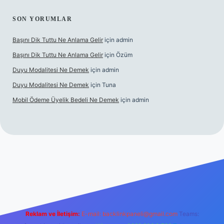
SON YORUMLAR
Başını Dik Tuttu Ne Anlama Gelir
için
admin
Başını Dik Tuttu Ne Anlama Gelir
için
Özüm
Duyu Modalitesi Ne Demek
için
admin
Duyu Modalitesi Ne Demek
için
Tuna
Mobil Ödeme Üyelik Bedeli Ne Demek
için
admin
izle
Reklam ve İletişim:
E-mail:
backlinkpaneli@gmail.com
Teams: