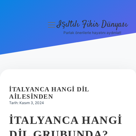
Işıltılı Fikir Dünyası
menüyü
aç
Parlak önerilerle hayatını aydınlat!
Gizlilik Politikası
Hakkımızda
Yasal Uyarı
İTALYANCA HANGI DIL
AILESINDEN
Tarih: Kasım 3, 2024
İTALYANCA HANGI
DIL GRUBUNDA?