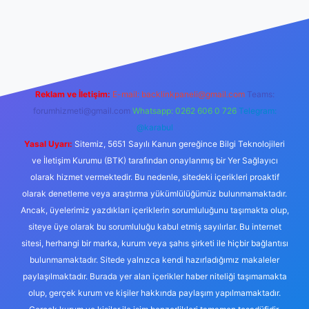
maç izle
Reklam ve İletişim:
E-mail:
backlinkpaneli@gmail.com
Teams:
forumhizmeti@gmail.com
Whatsapp: 0262 606 0 726
Telegram:
@karabul
Yasal Uyarı:
Sitemiz, 5651 Sayılı Kanun gereğince Bilgi Teknolojileri
ve İletişim Kurumu (BTK) tarafından onaylanmış bir Yer Sağlayıcı
olarak hizmet vermektedir. Bu nedenle, sitedeki içerikleri proaktif
olarak denetleme veya araştırma yükümlülüğümüz bulunmamaktadır.
Ancak, üyelerimiz yazdıkları içeriklerin sorumluluğunu taşımakta olup,
siteye üye olarak bu sorumluluğu kabul etmiş sayılırlar. Bu internet
sitesi, herhangi bir marka, kurum veya şahıs şirketi ile hiçbir bağlantısı
bulunmamaktadır. Sitede yalnızca kendi hazırladığımız makaleler
paylaşılmaktadır. Burada yer alan içerikler haber niteliği taşımamakta
olup, gerçek kurum ve kişiler hakkında paylaşım yapılmamaktadır.