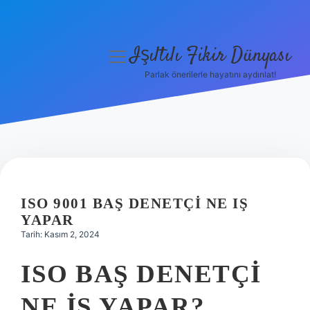
Işıltılı Fikir Dünyası
menüyü
aç
Parlak önerilerle hayatını aydınlat!
Gizlilik Politikası
Hakkımızda
Yasal Uyarı
ISO 9001 BAŞ DENETÇI NE IŞ
YAPAR
Tarih: Kasım 2, 2024
ISO BAŞ DENETÇI
NE IŞ YAPAR?