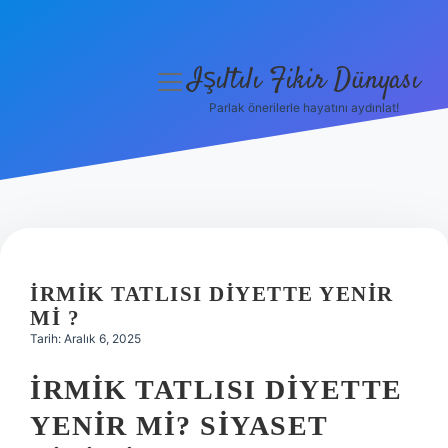
Işıltılı Fikir Dünyası
menüyü
aç
Parlak önerilerle hayatını aydınlat!
Gizlilik Politikası
Hakkımızda
Yasal Uyarı
İRMIK TATLISI DIYETTE YENIR
MI ?
Tarih: Aralık 6, 2025
İRMIK TATLISI DIYETTE
YENIR MI? SIYASET