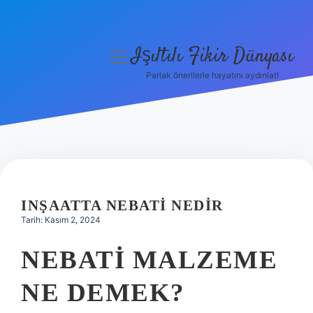
Işıltılı Fikir Dünyası
menüyü
aç
Parlak önerilerle hayatını aydınlat!
Gizlilik Politikası
Hakkımızda
Yasal Uyarı
INŞAATTA NEBATI NEDIR
Tarih: Kasım 2, 2024
NEBATI MALZEME
NE DEMEK?