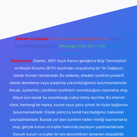
e
Reklam ve İletişim:
E-mail:
backlinkpaneli@gmail.com
Teams:
forumhizmeti@gmail.com
Whatsapp: 0262 606 0 726
Telegram:
@karabul
Yasal Uyarı:
Sitemiz, 5651 Sayılı Kanun gereğince Bilgi Teknolojileri
ve İletişim Kurumu (BTK) tarafından onaylanmış bir Yer Sağlayıcı
olarak hizmet vermektedir. Bu nedenle, sitedeki içerikleri proaktif
olarak denetleme veya araştırma yükümlülüğümüz bulunmamaktadır.
Ancak, üyelerimiz yazdıkları içeriklerin sorumluluğunu taşımakta olup,
siteye üye olarak bu sorumluluğu kabul etmiş sayılırlar. Bu internet
sitesi, herhangi bir marka, kurum veya şahıs şirketi ile hiçbir bağlantısı
bulunmamaktadır. Sitede yalnızca kendi hazırladığımız makaleler
paylaşılmaktadır. Burada yer alan içerikler haber niteliği taşımamakta
olup, gerçek kurum ve kişiler hakkında paylaşım yapılmamaktadır.
Gerçek kurum ve kişiler ile isim benzerlikleri tamamen tesadüfidir.