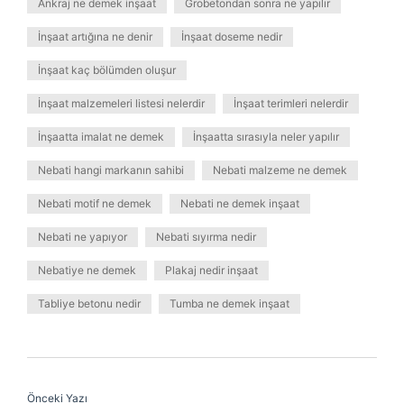
Ankraj ne demek inşaat
Grobetondan sonra ne yapılır
İnşaat artığına ne denir
İnşaat doseme nedir
İnşaat kaç bölümden oluşur
İnşaat malzemeleri listesi nelerdir
İnşaat terimleri nelerdir
İnşaatta imalat ne demek
İnşaatta sırasıyla neler yapılır
Nebati hangi markanın sahibi
Nebati malzeme ne demek
Nebati motif ne demek
Nebati ne demek inşaat
Nebati ne yapıyor
Nebati sıyırma nedir
Nebatiye ne demek
Plakaj nedir inşaat
Tabliye betonu nedir
Tumba ne demek inşaat
Önceki Yazı