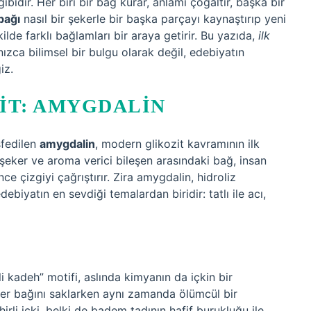
bidir. Her biri bir bağ kurar, anlamı çoğaltır, başka bir
bağı
nasıl bir şekerle bir başka parçayı kaynaştırıp yeni
lde farklı bağlamları bir araya getirir. Bu yazıda,
ilk
alnızca bilimsel bir bulgu olarak değil, edebiyatın
iz.
IT: AMYGDALIN
şfedilen
amygdalin
, modern glikozit kavramının ilk
r şeker ve aroma verici bileşen arasındaki bağ, insan
ce çizgiyi çağrıştırır. Zira amygdalin, hidroliz
debiyatın en sevdiği temalardan biridir: tatlı ile acı,
 kadeh” motifi, aslında kimyanın da içkin bir
er bağını saklarken aynı zamanda ölümcül bir
hirli içki, belki de badem tadının hafif burukluğu ile