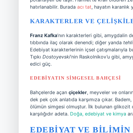
hatırlanabilir. Burada
acı tat
, hayatın karanlık 
KARAKTERLER VE ÇELIŞKIL
Franz Kafka
’nın karakterleri gibi, amygdalin d
tıbbında ilaç olarak denendi; diğer yanda
tehl
Edebiyat karakterlerinin içsel çatışmalarıyla b
Tıpkı
Dostoyevski
’nin Raskolnikov’u gibi, amy
edici güç.
EDEBIYATIN SIMGESEL BAHÇESI
Bahçelerde açan
çiçekler
, meyveler ve onları
dek pek çok anlatıda karşımıza çıkar. Badem, 
ölümün simgesi olmuştur. İlk bulunan glikozit
karşılığıdır adeta.
Doğa, edebiyat ve kimya
ara
EDEBIYAT VE BILIMIN