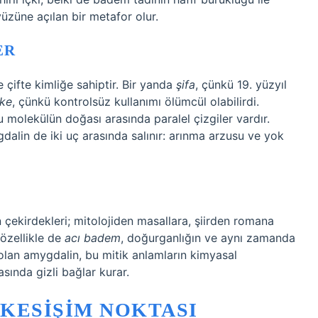
yüzüne açılan bir metafor olur.
ER
e çifte kimliğe sahiptir. Bir yanda
şifa
, çünkü 19. yüzyıl
ike
, çünkü kontrolsüz kullanımı ölümcül olabilirdi.
u molekülün doğası arasında paralel çizgiler vardır.
gdalin de iki uç arasında salınır: arınma arzusu ve yok
n çekirdekleri; mitolojiden masallara, şiirden romana
özellikle de
acı badem
, doğurganlığın ve aynı zamanda
 olan amygdalin, bu mitik anlamların kimyasal
sında gizli bağlar kurar.
 KESIŞIM NOKTASI