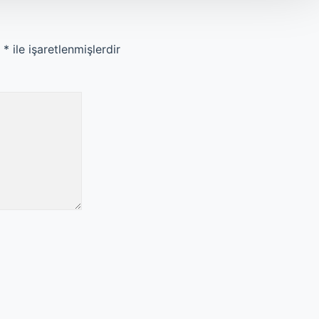
r
*
ile işaretlenmişlerdir