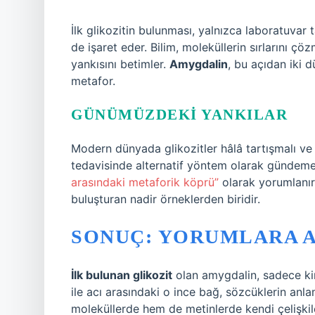
İlk glikozitin bulunması, yalnızca laboratuvar 
de işaret eder. Bilim, moleküllerin sırlarını çö
yankısını betimler.
Amygdalin
, bu açıdan iki d
metafor.
GÜNÜMÜZDEKI YANKILAR
Modern dünyada glikozitler hâlâ tartışmalı ve
tedavisinde alternatif yöntem olarak gündeme
arasındaki metaforik köprü”
olarak yorumlanır.
buluşturan nadir örneklerden biridir.
SONUÇ: YORUMLARA A
İlk bulunan glikozit
olan amygdalin, sadece kimy
ile acı arasındaki o ince bağ, sözcüklerin anl
moleküllerde hem de metinlerde kendi çelişkile