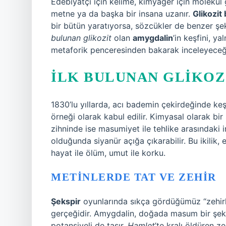
Edebiyatçı için kelime, kimyager için molekül gi
metne ya da başka bir insana uzanır.
Glikozit 
bir bütün yaratıyorsa, sözcükler de benzer şeki
bulunan glikozit
olan
amygdalin
’in keşfini, y
metaforik penceresinden bakarak inceleyeceğ
İLK BULUNAN GLIKOZ
1830’lu yıllarda, acı bademin çekirdeğinde ke
örneği olarak kabul edilir. Kimyasal olarak bi
zihninde ise masumiyet ile tehlike arasındaki in
olduğunda siyanür açığa çıkarabilir. Bu ikilik, e
hayat ile ölüm, umut ile korku.
METINLERDE TAT VE ZEHIR
Şekspir
oyunlarında sıkça gördüğümüz “zehirli
gerçeğidir. Amygdalin, doğada masum bir şek
potansiyeli de taşır.
Hamlet
’te kralı öldüren ze