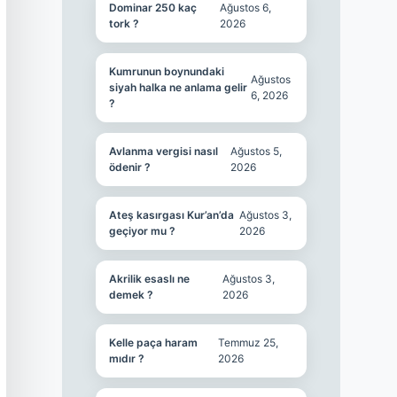
Dominar 250 kaç
Ağustos 6,
tork ?
2026
Kumrunun boynundaki
Ağustos
siyah halka ne anlama gelir
6, 2026
?
Avlanma vergisi nasıl
Ağustos 5,
ödenir ?
2026
Ateş kasırgası Kur’an’da
Ağustos 3,
geçiyor mu ?
2026
Akrilik esaslı ne
Ağustos 3,
demek ?
2026
Kelle paça haram
Temmuz 25,
mıdır ?
2026