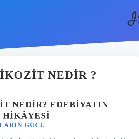
I
IKOZIT NEDIR ?
IT NEDIR? EDEBIYATIN
 HIKÂYESI
ĞLARIN GÜCÜ