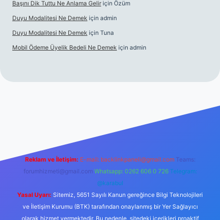
Başını Dik Tuttu Ne Anlama Gelir
için
Özüm
Duyu Modalitesi Ne Demek
için
admin
Duyu Modalitesi Ne Demek
için
Tuna
Mobil Ödeme Üyelik Bedeli Ne Demek
için
admin
le
Reklam ve İletişim:
E-mail:
backlinkpaneli@gmail.com
Teams:
forumhizmeti@gmail.com
Whatsapp: 0262 606 0 726
Telegram:
@karabul
Yasal Uyarı:
Sitemiz, 5651 Sayılı Kanun gereğince Bilgi Teknolojileri
ve İletişim Kurumu (BTK) tarafından onaylanmış bir Yer Sağlayıcı
olarak hizmet vermektedir. Bu nedenle, sitedeki içerikleri proaktif