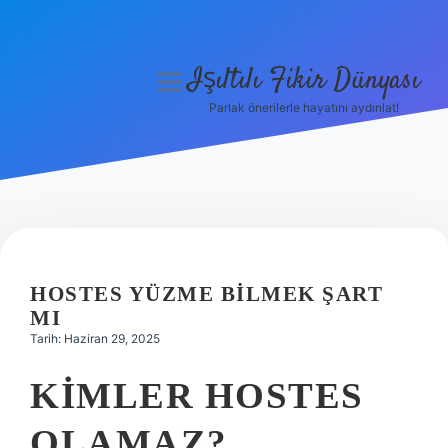
Işıltılı Fikir Dünyası
menüyü
aç
Parlak önerilerle hayatını aydınlat!
Gizlilik Politikası
Hakkımızda
Yasal Uyarı
HOSTES YÜZME BILMEK ŞART
MI
Tarih: Haziran 29, 2025
KIMLER HOSTES
OLAMAZ?