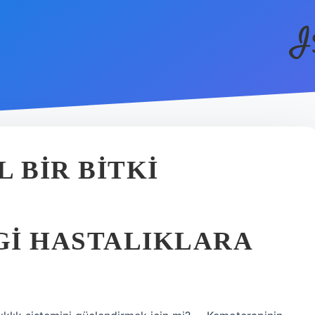
I
 BIR BITKI
GI HASTALIKLARA