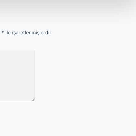
r
*
ile işaretlenmişlerdir