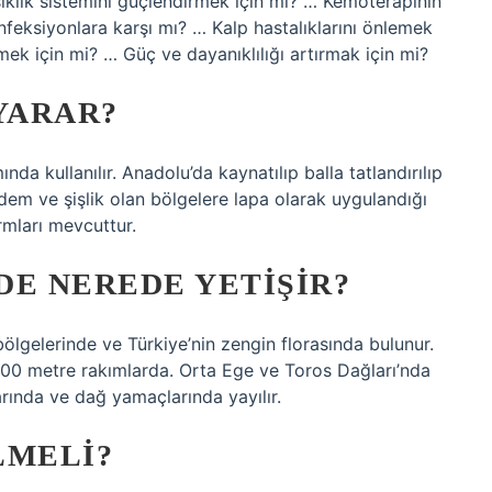
ışıklık sistemini güçlendirmek için mi? … Kemoterapinin
enfeksiyonlara karşı mı? … Kalp hastalıklarını önlemek
ek için mi? … Güç ve dayanıklılığı artırmak için mi?
YARAR?
da kullanılır. Anadolu’da kaynatılıp balla tatlandırılıp
 ödem ve şişlik olan bölgelere lapa olarak uygulandığı
rmları mevcuttur.
DE NEREDE YETIŞIR?
bölgelerinde ve Türkiye’nin zengin florasında bulunur.
00 metre rakımlarda. Orta Ege ve Toros Dağları’nda
ında ve dağ yamaçlarında yayılır.
LMELI?