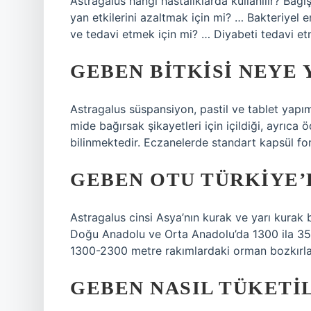
Astragalus hangi hastalıklarda kullanılır? Bağ
yan etkilerini azaltmak için mi? … Bakteriyel 
ve tedavi etmek için mi? … Diyabeti tedavi etm
GEBEN BITKISI NEYE 
Astragalus süspansiyon, pastil ve tablet yapımın
mide bağırsak şikayetleri için içildiği, ayrıca
bilinmektedir. Eczanelerde standart kapsül fo
GEBEN OTU TÜRKIYE’
Astragalus cinsi Asya’nın kurak ve yarı kurak 
Doğu Anadolu ve Orta Anadolu’da 1300 ila 35
1300-2300 metre rakımlardaki orman bozkırlar
GEBEN NASIL TÜKETI