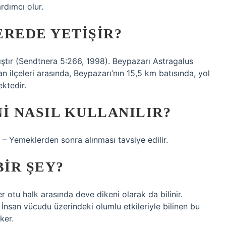
rdımcı olur.
EREDE YETIŞIR?
ıştır (Sendtnera 5:266, 1998). Beypazarı Astragalus
an ilçeleri arasında, Beypazarı’nın 15,5 km batısında, yol
ektedir.
I NASIL KULLANILIR?
ı – Yemeklerden sonra alınması tavsiye edilir.
BIR ŞEY?
r otu halk arasında deve dikeni olarak da bilinir.
. İnsan vücudu üzerindeki olumlu etkileriyle bilinen bu
ker.