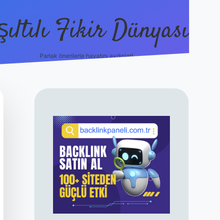
şıltılı Fikir Dünyası
Parlak önerilerle hayatını aydınlat!
ilbet canlı maç izle
SIDEBAR