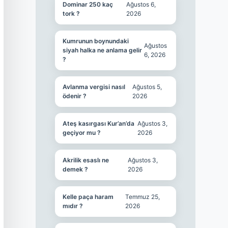
Dominar 250 kaç
Ağustos 6,
tork ?
2026
Kumrunun boynundaki
Ağustos
siyah halka ne anlama gelir
6, 2026
?
Avlanma vergisi nasıl
Ağustos 5,
ödenir ?
2026
Ateş kasırgası Kur’an’da
Ağustos 3,
geçiyor mu ?
2026
Akrilik esaslı ne
Ağustos 3,
demek ?
2026
Kelle paça haram
Temmuz 25,
mıdır ?
2026