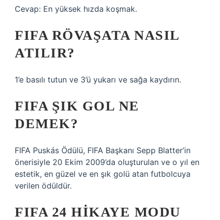
Cevap: En yüksek hızda koşmak.
FIFA RÖVAŞATA NASIL
ATILIR?
1’e basılı tutun ve 3’ü yukarı ve sağa kaydırın.
FIFA ŞIK GOL NE
DEMEK?
FIFA Puskás Ödülü, FIFA Başkanı Sepp Blatter’in
önerisiyle 20 Ekim 2009’da oluşturulan ve o yıl en
estetik, en güzel ve en şık golü atan futbolcuya
verilen ödüldür.
FIFA 24 HIKAYE MODU