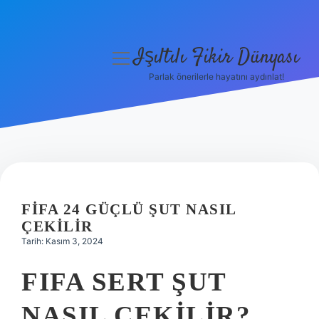
Işıltılı Fikir Dünyası
menüyü
aç
Parlak önerilerle hayatını aydınlat!
Gizlilik Politikası
Hakkımızda
Yasal Uyarı
FIFA 24 GÜÇLÜ ŞUT NASIL
ÇEKILIR
Tarih: Kasım 3, 2024
FIFA SERT ŞUT
NASIL ÇEKILIR?