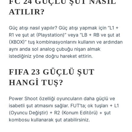
FC 24 GÜÇLÜ ŞUT NASIL
ATILIR?
Güç atışı nasıl yapılır? Güç atışı yapmak için “L1 +
R1 ve şut at (Playstation)” veya “LB + RB ve şut at
(XBOX)” tuş kombinasyonlarını kullanın ve ardından
aynı anda sol analog çubuğu nişan almak
istediğiniz yöne doğru hareket ettirin.
FIFA 23 GÜÇLÜ ŞUT
HANGI TUŞ?
Power Shoot özelliği oyuncuların daha güçlü ve
isabetli şut atmasını sağlar. FUT’ta; ok tuşları + L1
(Oyuncu Değiştir) + R2 (Konum Editörü) + şut
kombosu kullanarak şut atabilirsiniz.