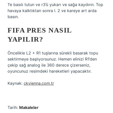
1’e basılı tutun ve r3’ü yukarı ve sağa kaydırın. Top
havaya kalktıktan sonra l. 2 ve kareye art arda
basın.
FIFA PRES NASIL
YAPILIR?
Öncelikle L2 + R1 tuşlarına sürekli basarak topu
sektirmeye başlıyorsunuz. Hemen elinizi R1’den
çekip sağ analog ile 360 ​​derece çizerseniz,
oyuncunuz resimdeki hareketleri yapacaktır.
Kaynak:
ckvienna.com.tr
Tarih:
Makaleler