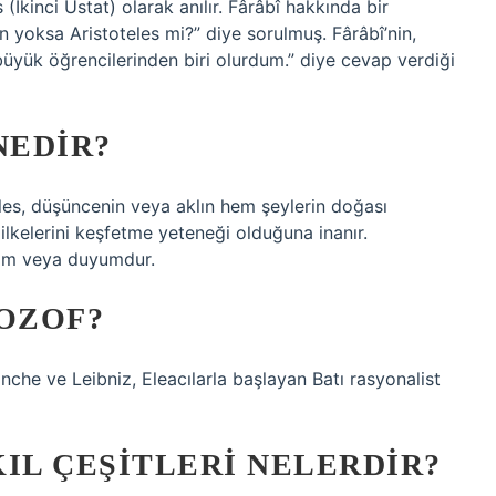
İkinci Üstat) olarak anılır. Fârâbî hakkında bir
in yoksa Aristoteles mi?” diye sorulmuş. Fârâbî’nin,
üyük öğrencilerinden biri olurdum.” diye cevap verdiği
NEDIR?
eles, düşüncenin veya aklın hem şeylerin doğası
ilkelerini keşfetme yeteneği olduğuna inanır.
eyim veya duyumdur.
LOZOF?
che ve Leibniz, Eleacılarla başlayan Batı rasyonalist
KIL ÇEŞITLERI NELERDIR?