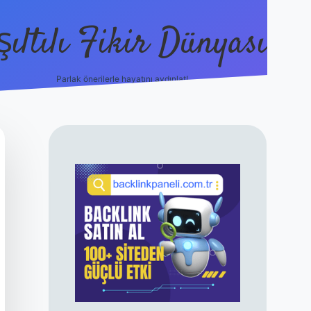
şıltılı Fikir Dünyası
Parlak önerilerle hayatını aydınlat!
ilbet canlı maç izl
SIDEBAR