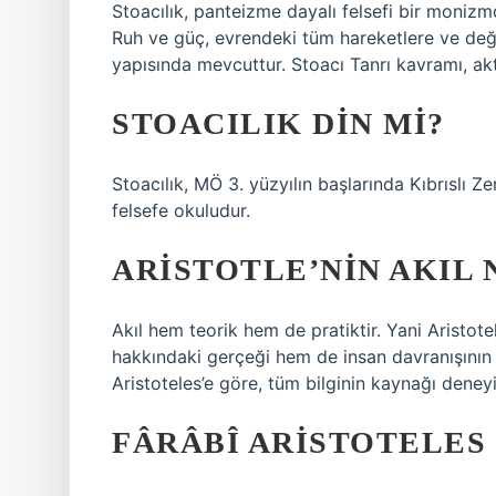
Stoacılık, panteizme dayalı felsefi bir monizm
Ruh ve güç, evrendeki tüm hareketlere ve değ
yapısında mevcuttur. Stoacı Tanrı kavramı, ak
STOACILIK DIN MI?
Stoacılık, MÖ 3. yüzyılın başlarında Kıbrıslı Z
felsefe okuludur.
ARISTOTLE’NIN AKIL 
Akıl hem teorik hem de pratiktir. Yani Aristot
hakkındaki gerçeği hem de insan davranışının 
Aristoteles’e göre, tüm bilginin kaynağı den
FÂRÂBÎ ARISTOTELES