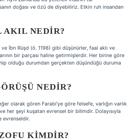
sanın doğası ve özü de diyebiliriz. Etkin ruh insandan
 AKIL NEDIR?
ve İbn Rüşd (ö. 1198) gibi düşünürler, faal aklı ve
rının bir parçası haline getirmişlerdir. Her birine göre
e sahip olduğu durumdan gerçekten düşündüğü duruma
GÖRÜŞÜ NEDIR?
eğer olarak gören Farabi’ye göre felsefe, varlığın varlık
e her şeyi kuşatan evrensel bir bilimdir. Dolayısıyla
e evrenseldir.
OZOFU KIMDIR?