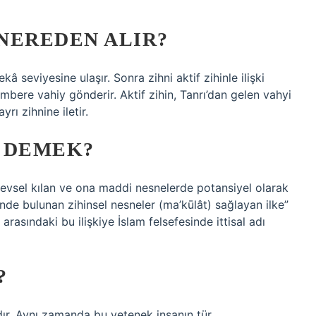
 NEREDEN ALIR?
â seviyesine ulaşır. Sonra zihni aktif zihinle ilişki
gambere vahiy gönderir. Aktif zihin, Tanrı’dan gelen vahyi
rı zihnine iletir.
E DEMEK?
işlevsel kılan ve ona maddi nesnelerde potansiyel olarak
de bulunan zihinsel nesneler (ma’kūlât) sağlayan ilke”
 arasındaki bu ilişkiye İslam felsefesinde ittisal adı
?
dır. Aynı zamanda bu yetenek insanın tür