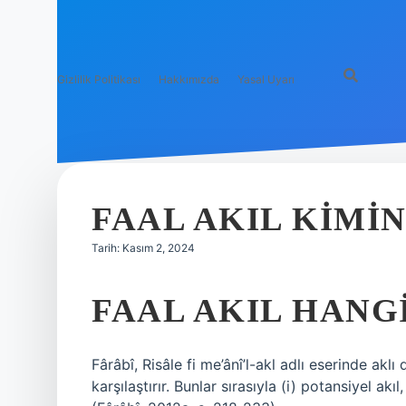
Gizlilik Politikası
Hakkımızda
Yasal Uyarı
FAAL AKIL KIMI
Tarih: Kasım 2, 2024
FAAL AKIL HANG
Fârâbî, Risâle fi me’ânî’l-akl adlı eserinde akl
karşılaştırır. Bunlar sırasıyla (i) potansiyel akıl, (