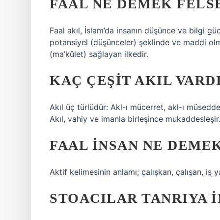
FAAL NE DEMEK FELS
Faal akıl, İslam’da insanın düşünce ve bilgi g
potansiyel (düşünceler) şeklinde ve maddi ol
(ma’kûlet) sağlayan ilkedir.
KAÇ ÇEŞIT AKIL VARD
Akıl üç türlüdür: Akl-ı mücerret, akl-ı müsedde
Akıl, vahiy ve imanla birleşince mukaddesleşir
FAAL INSAN NE DEME
Aktif kelimesinin anlamı; çalışkan, çalışan, iş 
STOACILAR TANRIYA I