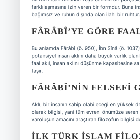
farklılaşmasına izin veren bir formdur. Buna in
bağımsız ve ruhun dışında olan ilahi bir ruhtur.
FÂRÂBÎ’YE GÖRE FAAL
Bu anlamda Fârâbî (ö. 950), İbn Sînâ (ö. 1037) 
potansiyel insan aklını daha büyük varlık planla
faal akıl, insan aklını düşünme kapasitesin
taşır.
FÂRÂBÎ’NIN FELSEFI 
Aklı, bir insanın sahip olabileceği en yüksek d
olarak bilgisi, yani tüm evreni önümüze seren v
varoluşun amacını araştıran filozofun bilgisi d
İLK TÜRK İSLAM FIL