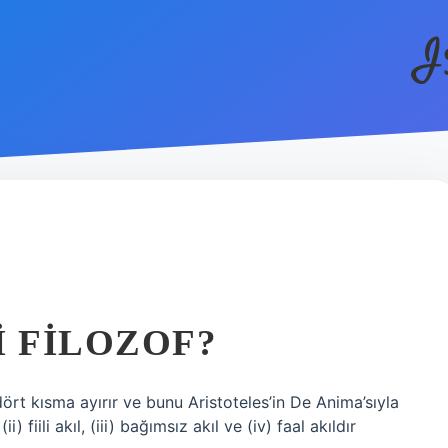
I
N
I FILOZOF?
ı dört kısma ayırır ve bunu Aristoteles’in De Anima’sıyla
ii) fiili akıl, (iii) bağımsız akıl ve (iv) faal akıldır