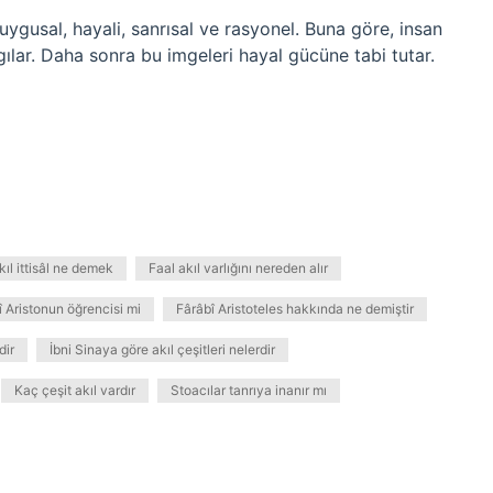
duygusal, hayali, sanrısal ve rasyonel. Buna göre, insan
lgılar. Daha sonra bu imgeleri hayal gücüne tabi tutar.
kıl ittisâl ne demek
Faal akıl varlığını nereden alır
î Aristonun öğrencisi mi
Fârâbî Aristoteles hakkında ne demiştir
dir
İbni Sinaya göre akıl çeşitleri nelerdir
Kaç çeşit akıl vardır
Stoacılar tanrıya inanır mı