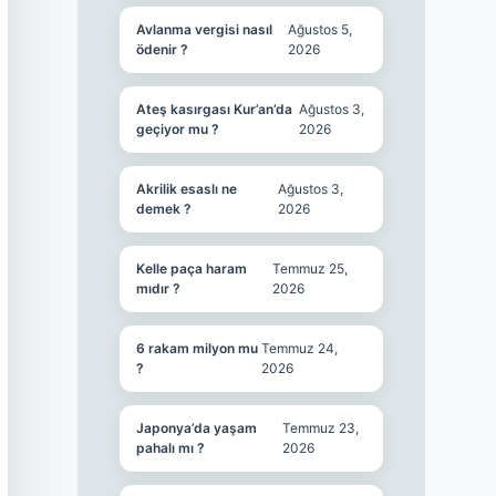
Avlanma vergisi nasıl
Ağustos 5,
ödenir ?
2026
Ateş kasırgası Kur’an’da
Ağustos 3,
geçiyor mu ?
2026
Akrilik esaslı ne
Ağustos 3,
demek ?
2026
Kelle paça haram
Temmuz 25,
mıdır ?
2026
6 rakam milyon mu
Temmuz 24,
?
2026
Japonya’da yaşam
Temmuz 23,
pahalı mı ?
2026