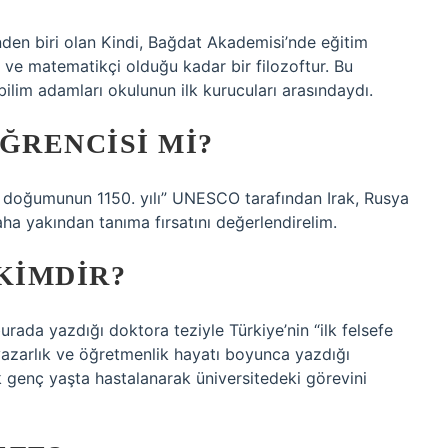
nden biri olan Kindi, Bağdat Akademisi’nde eğitim
is ve matematikçi olduğu kadar bir filozoftur. Bu
i bilim adamları okulunun ilk kurucuları arasındaydı.
ĞRENCISI MI?
nin doğumunun 1150. yılı” UNESCO tarafından Irak, Rusya
daha yakından tanıma fırsatını değerlendirelim.
KIMDIR?
rada yazdığı doktora teziyle Türkiye’nin “ilk felsefe
yazarlık ve öğretmenlik hayatı boyunca yazdığı
 genç yaşta hastalanarak üniversitedeki görevini