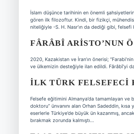
İslam düşünce tarihinin en önemli şahsiyetleri
gören ilk filozoftur. Kindi, bir fizikçi, mühend
niteliğiyle -S. H. Nasr’ın da dediği gibi, felsef
FÂRÂBÎ ARISTO’NUN Ö
2020, Kazakistan ve İran’ın önerisi; “Farabi’
ve ülkemizin desteğiyle ilan edildi. Fârâbî’yi 
İLK TÜRK FELSEFECI 
Felsefe eğitimini Almanya’da tamamlayan ve bu
doktoru” ünvanını alan Orhan Sadeddin, kısa 
eserlerle Türkiye’de büyük ün kazanmış, ancak
bırakmak zorunda kalmıştı…