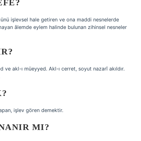
EFE?
ücünü işlevsel hale getiren ve ona maddi nesnelerde
mayan âlemde eylem halinde bulunan zihinsel nesneler
IR?
d ve akl-ı müeyyed. Akl-ı cerret, soyut nazarî akıldır.
.
K?
yapan, işlev gören demektir.
NANIR MI?