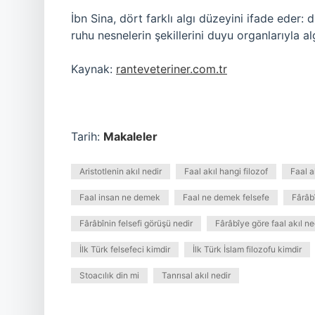
İbn Sina, dört farklı algı düzeyini ifade eder: 
ruhu nesnelerin şekillerini duyu organlarıyla a
Kaynak:
ranteveteriner.com.tr
Tarih:
Makaleler
Aristotlenin akıl nedir
Faal akıl hangi filozof
Faal a
Faal insan ne demek
Faal ne demek felsefe
Fârâb
Fârâbînin felsefi görüşü nedir
Fârâbîye göre faal akıl ne
İlk Türk felsefeci kimdir
İlk Türk İslam filozofu kimdir
Stoacılık din mi
Tanrısal akıl nedir