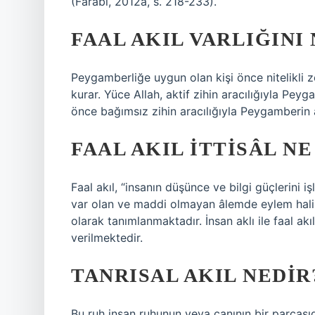
(Fârâbî, 2012a, s. 218-233).
FAAL AKIL VARLIĞINI
Peygamberliğe uygun olan kişi önce nitelikli zek
kurar. Yüce Allah, aktif zihin aracılığıyla Pey
önce bağımsız zihin aracılığıyla Peygamberin ay
FAAL AKIL ITTISÂL N
Faal akıl, “insanın düşünce ve bilgi güçlerini 
var olan ve maddi olmayan âlemde eylem halin
olarak tanımlanmaktadır. İnsan aklı ile faal akıl
verilmektedir.
TANRISAL AKIL NEDIR
Bu ruh insan ruhunun veya canının bir parçası