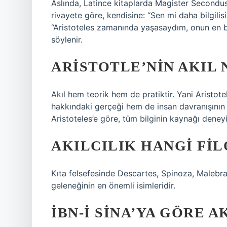
Aslında, Latince kitaplarda Magister Secondus (
rivayete göre, kendisine: “Sen mi daha bilgilis
“Aristoteles zamanında yaşasaydım, onun en b
söylenir.
ARISTOTLE’NIN AKIL 
Akıl hem teorik hem de pratiktir. Yani Aristot
hakkındaki gerçeği hem de insan davranışının 
Aristoteles’e göre, tüm bilginin kaynağı den
AKILCILIK HANGI FI
Kıta felsefesinde Descartes, Spinoza, Malebran
geleneğinin en önemli isimleridir.
İBN-I SINA’YA GÖRE A