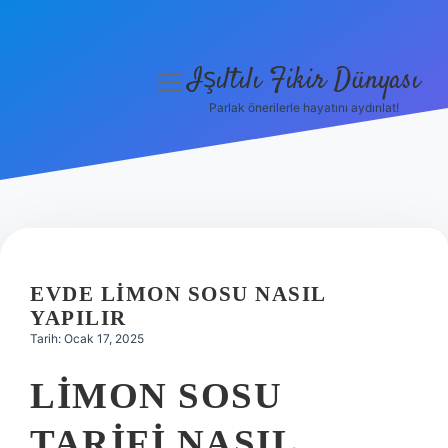
Işıltılı Fikir Dünyası
menüyü
aç
Parlak önerilerle hayatını aydınlat!
Gizlilik Politikası
Hakkımızda
Yasal Uyarı
EVDE LIMON SOSU NASIL
YAPILIR
Tarih: Ocak 17, 2025
LIMON SOSU
TARIFI NASIL