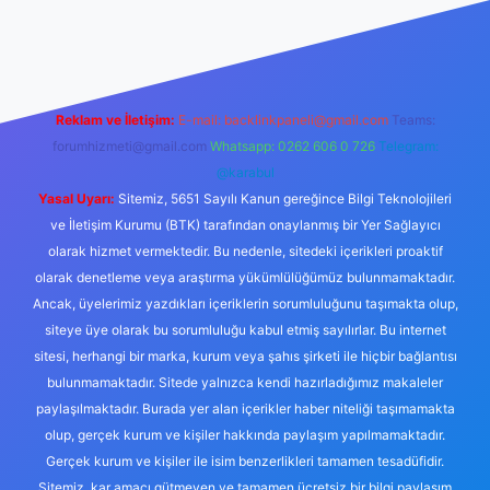
lbet canlı maç izle
Reklam ve İletişim:
E-mail:
backlinkpaneli@gmail.com
Teams:
forumhizmeti@gmail.com
Whatsapp: 0262 606 0 726
Telegram:
@karabul
Yasal Uyarı:
Sitemiz, 5651 Sayılı Kanun gereğince Bilgi Teknolojileri
ve İletişim Kurumu (BTK) tarafından onaylanmış bir Yer Sağlayıcı
olarak hizmet vermektedir. Bu nedenle, sitedeki içerikleri proaktif
olarak denetleme veya araştırma yükümlülüğümüz bulunmamaktadır.
Ancak, üyelerimiz yazdıkları içeriklerin sorumluluğunu taşımakta olup,
siteye üye olarak bu sorumluluğu kabul etmiş sayılırlar. Bu internet
sitesi, herhangi bir marka, kurum veya şahıs şirketi ile hiçbir bağlantısı
bulunmamaktadır. Sitede yalnızca kendi hazırladığımız makaleler
paylaşılmaktadır. Burada yer alan içerikler haber niteliği taşımamakta
olup, gerçek kurum ve kişiler hakkında paylaşım yapılmamaktadır.
Gerçek kurum ve kişiler ile isim benzerlikleri tamamen tesadüfidir.
Sitemiz, kar amacı gütmeyen ve tamamen ücretsiz bir bilgi paylaşım