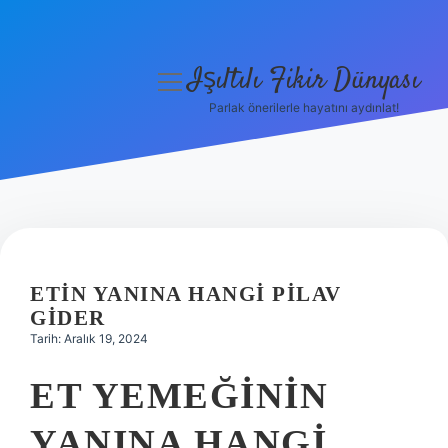
Işıltılı Fikir Dünyası
menüyü
aç
Parlak önerilerle hayatını aydınlat!
Gizlilik Politikası
Hakkımızda
Yasal Uyarı
ETIN YANINA HANGI PILAV
GIDER
Tarih: Aralık 19, 2024
ET YEMEĞININ
YANINA HANGI