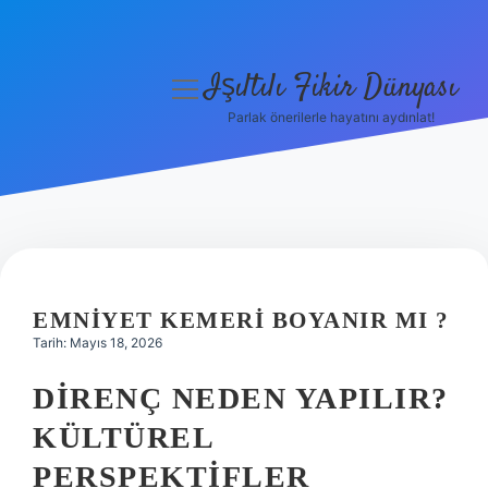
Işıltılı Fikir Dünyası
menüyü
aç
Parlak önerilerle hayatını aydınlat!
Gizlilik Politikası
Hakkımızda
Yasal Uyarı
EMNIYET KEMERI BOYANIR MI ?
Tarih: Mayıs 18, 2026
DIRENÇ NEDEN YAPILIR?
KÜLTÜREL
PERSPEKTIFLER