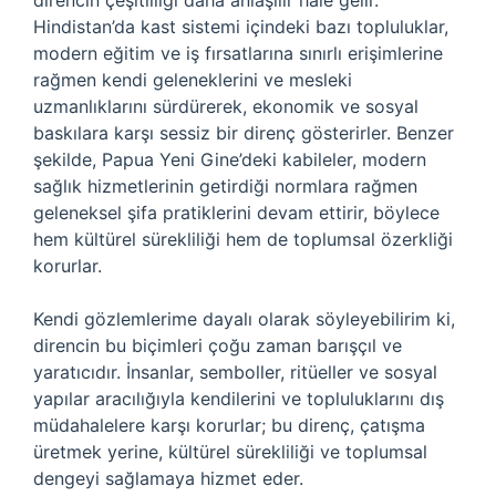
direncin çeşitliliği daha anlaşılır hale gelir.
Hindistan’da kast sistemi içindeki bazı topluluklar,
modern eğitim ve iş fırsatlarına sınırlı erişimlerine
rağmen kendi geleneklerini ve mesleki
uzmanlıklarını sürdürerek, ekonomik ve sosyal
baskılara karşı sessiz bir direnç gösterirler. Benzer
şekilde, Papua Yeni Gine’deki kabileler, modern
sağlık hizmetlerinin getirdiği normlara rağmen
geleneksel şifa pratiklerini devam ettirir, böylece
hem kültürel sürekliliği hem de toplumsal özerkliği
korurlar.
Kendi gözlemlerime dayalı olarak söyleyebilirim ki,
direncin bu biçimleri çoğu zaman barışçıl ve
yaratıcıdır. İnsanlar, semboller, ritüeller ve sosyal
yapılar aracılığıyla kendilerini ve topluluklarını dış
müdahalelere karşı korurlar; bu direnç, çatışma
üretmek yerine, kültürel sürekliliği ve toplumsal
dengeyi sağlamaya hizmet eder.