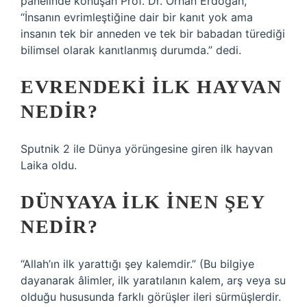
panelinde konuşan Prof. Dr. Orhan Erdoğan,
“İnsanın evrimleştiğine dair bir kanıt yok ama
insanın tek bir anneden ve tek bir babadan türediği
bilimsel olarak kanıtlanmış durumda.” dedi.
EVRENDEKI ILK HAYVAN
NEDIR?
Sputnik 2 ile Dünya yörüngesine giren ilk hayvan
Laika oldu.
DÜNYAYA ILK INEN ŞEY
NEDIR?
“Allah’ın ilk yarattığı şey kalemdir.” (Bu bilgiye
dayanarak âlimler, ilk yaratılanın kalem, arş veya su
olduğu hususunda farklı görüşler ileri sürmüşlerdir.