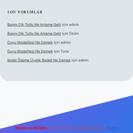
SON YORUMLAR
Başını Dik Tuttu Ne Anlama Gelir
için
admin
Başını Dik Tuttu Ne Anlama Gelir
için
Özüm
Duyu Modalitesi Ne Demek
için
admin
Duyu Modalitesi Ne Demek
için
Tuna
Mobil Ödeme Üyelik Bedeli Ne Demek
için
admin
anlı maç izle
Reklam ve İletişim:
E-mail:
backlinkpaneli@gmail.com
Teams: