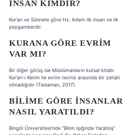
INSAN KIMDIR?
Kur’an ve Sünnete göre Hz. Adem ilk insan ve ilk
peygamberdir.
KURANA GÖRE EVRIM
VAR MI?
Bir diğer görüş ise Müslümanların kutsal kitabı
Kur’an-ı Kerim ile evrim teorisi arasında bir çelişki
olmadığıdır (Taslaman, 2017).
BILIME GÖRE INSANLAR
NASIL YARATILDI?
Bingöl Üniversitesi’nde “Bilim Işığında Yaratılış”