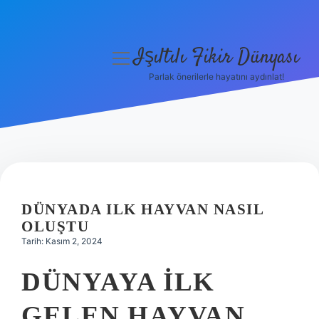
Işıltılı Fikir Dünyası
menüyü
aç
Parlak önerilerle hayatını aydınlat!
Gizlilik Politikası
Hakkımızda
Yasal Uyarı
DÜNYADA ILK HAYVAN NASIL
OLUŞTU
Tarih: Kasım 2, 2024
DÜNYAYA ILK
GELEN HAYVAN