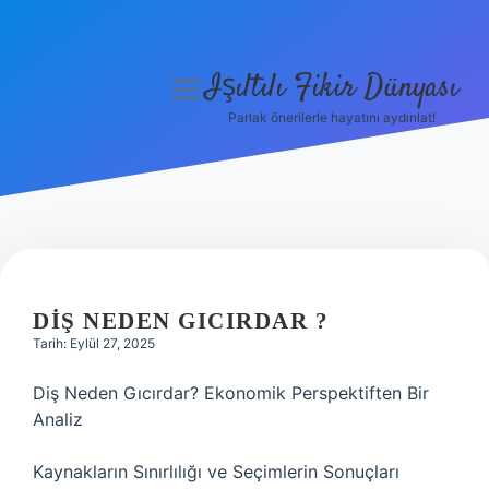
Işıltılı Fikir Dünyası
menüyü
aç
Parlak önerilerle hayatını aydınlat!
Gizlilik Politikası
Hakkımızda
Yasal Uyarı
DIŞ NEDEN GICIRDAR ?
Tarih: Eylül 27, 2025
Diş Neden Gıcırdar? Ekonomik Perspektiften Bir
Analiz
Kaynakların Sınırlılığı ve Seçimlerin Sonuçları