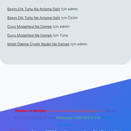
Başını Dik Tuttu Ne Anlama Gelir
için
admin
Başını Dik Tuttu Ne Anlama Gelir
için
Özüm
Duyu Modalitesi Ne Demek
için
admin
Duyu Modalitesi Ne Demek
için
Tuna
Mobil Ödeme Üyelik Bedeli Ne Demek
için
admin
ç izle
Reklam ve İletişim:
E-mail:
backlinkpaneli@gmail.com
Teams:
forumhizmeti@gmail.com
Whatsapp: 0262 606 0 726
Telegram:
@karabul