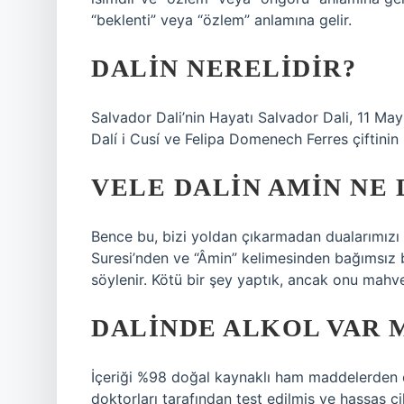
“beklenti” veya “özlem” anlamına gelir.
DALIN NERELIDIR?
Salvador Dali’nin Hayatı Salvador Dali, 11 May
Dalí i Cusí ve Felipa Domenech Ferres çiftinin
VELE DALIN AMIN NE
Bence bu, bizi yoldan çıkarmadan dualarımızı 
Suresi’nden ve “Âmin” kelimesinden bağımsız bi
söylenir. Kötü bir şey yaptık, ancak onu mahv
DALINDE ALKOL VAR 
İçeriği %98 doğal kaynaklı ham maddelerden 
doktorları tarafından test edilmiş ve hassas 