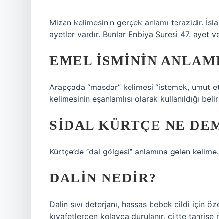
Mizan kelimesinin gerçek anlamı terazidir. İsla
ayetler vardır. Bunlar Enbiya Suresi 47. ayet v
EMEL ISMININ ANLAMI
Arapçada “masdar” kelimesi “istemek, umut etm
kelimesinin eşanlamlısı olarak kullanıldığı belirti
SIDAL KÜRTÇE NE DE
Kürtçe’de “dal gölgesi” anlamına gelen kelime.
DALIN NEDIR?
Dalin sıvı deterjanı, hassas bebek cildi için öz
kıyafetlerden kolayca durulanır, ciltte tahrişe