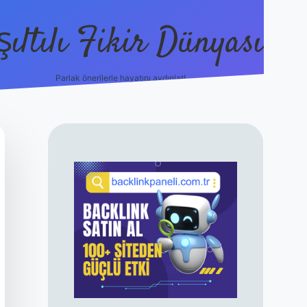
şıltılı Fikir Dünyası
Parlak önerilerle hayatını aydınlat!
ilbet canlı maç izle
SIDEBAR