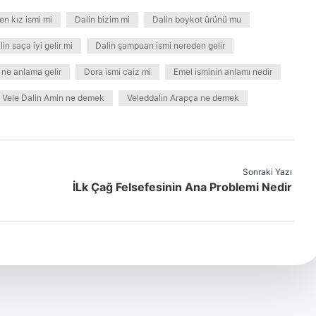
en kız ismi mi
Dalin bizim mi
Dalin boykot ürünü mu
lin saça iyi gelir mi
Dalin şampuan ismi nereden gelir
 ne anlama gelir
Dora ismi caiz mi
Emel isminin anlamı nedir
Vele Dalin Amin ne demek
Veleddalin Arapça ne demek
Sonraki Yazı
İLk Çağ Felsefesinin Ana Problemi Nedir