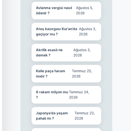
Avlanma vergisi nasıl
Ağustos 5,
ödenir ?
2026
Ateş kasırgası Kur’an’da
Ağustos 3,
geçiyor mu ?
2026
Akrilik esaslı ne
Ağustos 3,
demek ?
2026
Kelle paça haram
Temmuz 25,
mıdır ?
2026
6 rakam milyon mu
Temmuz 24,
?
2026
Japonya’da yaşam
Temmuz 23,
pahalı mı ?
2026