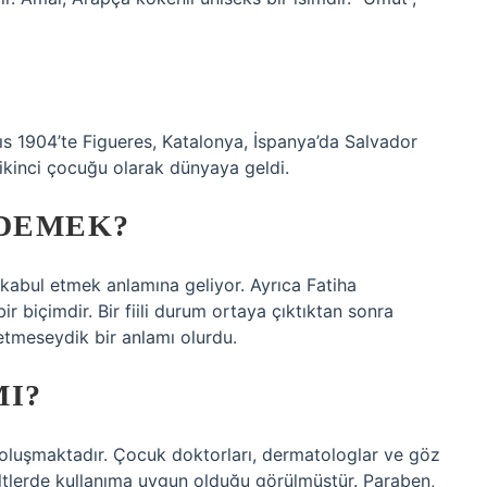
ıs 1904’te Figueres, Katalonya, İspanya’da Salvador
 ikinci çocuğu olarak dünyaya geldi.
 DEMEK?
kabul etmek anlamına geliyor. Ayrıca Fatiha
r biçimdir. Bir fiili durum ortaya çıktıktan sonra
etmeseydik bir anlamı olurdu.
MI?
oluşmaktadır. Çocuk doktorları, dermatologlar ve göz
ciltlerde kullanıma uygun olduğu görülmüştür. Paraben,