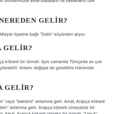
eli ürünlerimizle anne-babaların ve bebeklerin tüm
 NEREDEN GELIR?
idyat ilçesine bağlı “Dalin” köyünden alıyor.
 GELIR?
ça kökenli bir isimdir. Aynı zamanda Türkçe’de en çok
öylenebilir. Anlamı değişse de genellikle hükümdar
A GELIR?
em” veya “beklenti” anlamına gelir. Amal, Arapça kökenli
zlem” anlamına gelir. Arapça kökenli cinsiyetsiz bir
r. Amal, Arapça kökenli üniseks bir isimdir. “Umut”,