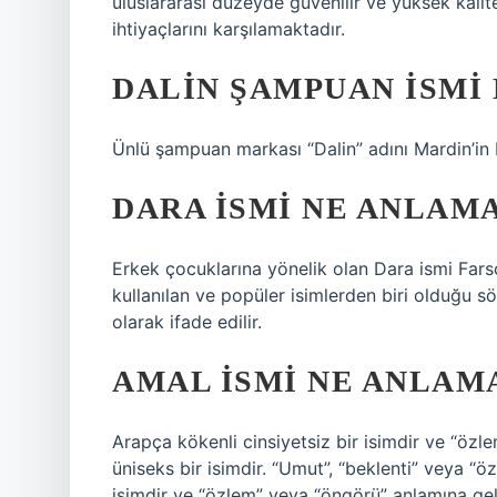
uluslararası düzeyde güvenilir ve yüksek kalit
ihtiyaçlarını karşılamaktadır.
DALIN ŞAMPUAN ISMI
Ünlü şampuan markası “Dalin” adını Mardin’in M
DARA ISMI NE ANLAMA
Erkek çocuklarına yönelik olan Dara ismi Fars
kullanılan ve popüler isimlerden biri olduğu s
olarak ifade edilir.
AMAL ISMI NE ANLAM
Arapça kökenli cinsiyetsiz bir isimdir ve “özl
üniseks bir isimdir. “Umut”, “beklenti” veya “ö
isimdir ve “özlem” veya “öngörü” anlamına geli