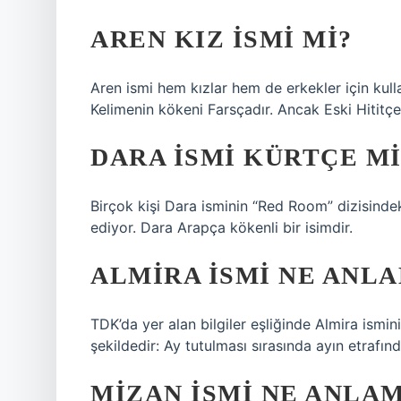
AREN KIZ ISMI MI?
Aren ismi hem kızlar hem de erkekler için kull
Kelimenin kökeni Farsçadır. Ancak Eski Hititç
DARA ISMI KÜRTÇE MI
Birçok kişi Dara isminin “Red Room” dizisindek
ediyor. Dara Arapça kökenli bir isimdir.
ALMIRA ISMI NE ANLA
TDK’da yer alan bilgiler eşliğinde Almira ismi
şekildedir: Ay tutulması sırasında ayın etrafında
MIZAN ISMI NE ANLA