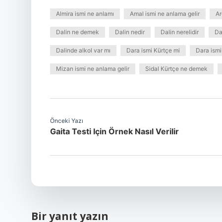
Almira ismi ne anlamı
Amal ismi ne anlama gelir
Ar
Dalin ne demek
Dalin nedir
Dalin nerelidir
Da
Dalinde alkol var mı
Dara ismi Kürtçe mi
Dara ismi
Mizan ismi ne anlama gelir
Sidal Kürtçe ne demek
Önceki Yazı
Gaita Testi Için Örnek Nasıl Verilir
Bir yanıt yazın