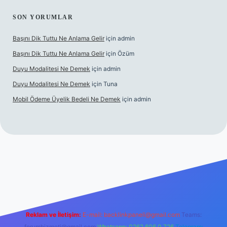
SON YORUMLAR
Başını Dik Tuttu Ne Anlama Gelir
için
admin
Başını Dik Tuttu Ne Anlama Gelir
için
Özüm
Duyu Modalitesi Ne Demek
için
admin
Duyu Modalitesi Ne Demek
için
Tuna
Mobil Ödeme Üyelik Bedeli Ne Demek
için
admin
zle
Reklam ve İletişim:
E-mail:
backlinkpaneli@gmail.com
Teams:
forumhizmeti@gmail.com
Whatsapp: 0262 606 0 726
Telegram: