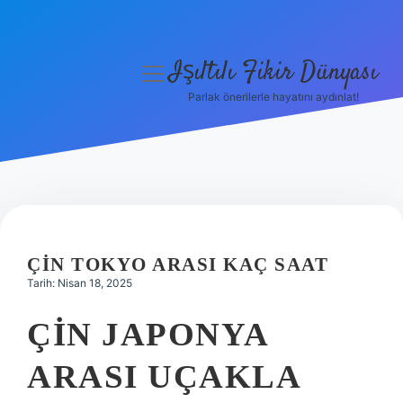
Işıltılı Fikir Dünyası
menüyü
aç
Parlak önerilerle hayatını aydınlat!
Gizlilik Politikası
Hakkımızda
Yasal Uyarı
ÇIN TOKYO ARASI KAÇ SAAT
Tarih: Nisan 18, 2025
ÇIN JAPONYA
ARASI UÇAKLA