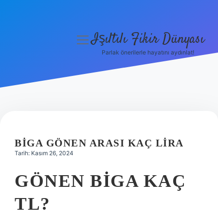
Işıltılı Fikir Dünyası
menüyü
aç
Parlak önerilerle hayatını aydınlat!
Gizlilik Politikası
Hakkımızda
Yasal Uyarı
BIGA GÖNEN ARASI KAÇ LIRA
Tarih: Kasım 26, 2024
GÖNEN BIGA KAÇ
TL?