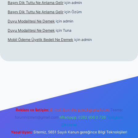
Başını Dik Tuttu Ne Anlama Gelir
için
admin
Başını Dik Tuttu Ne Anlama Gelir
için
Özüm
Duyu Modalitesi Ne Demek
için
admin
Duyu Modalitesi Ne Demek
için
Tuna
Mobil Ödeme Üyelik Bedeli Ne Demek
için
admin
e
Reklam ve İletişim:
E-mail:
backlinkpaneli@gmail.com
Teams:
forumhizmeti@gmail.com
Whatsapp: 0262 606 0 726
Telegram:
@karabul
Yasal Uyarı:
Sitemiz, 5651 Sayılı Kanun gereğince Bilgi Teknolojileri