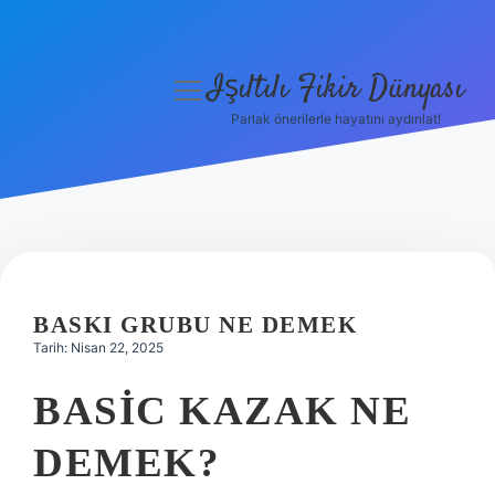
Işıltılı Fikir Dünyası
menüyü
aç
Parlak önerilerle hayatını aydınlat!
Gizlilik Politikası
Hakkımızda
Yasal Uyarı
BASKI GRUBU NE DEMEK
Tarih: Nisan 22, 2025
BASIC KAZAK NE
DEMEK?