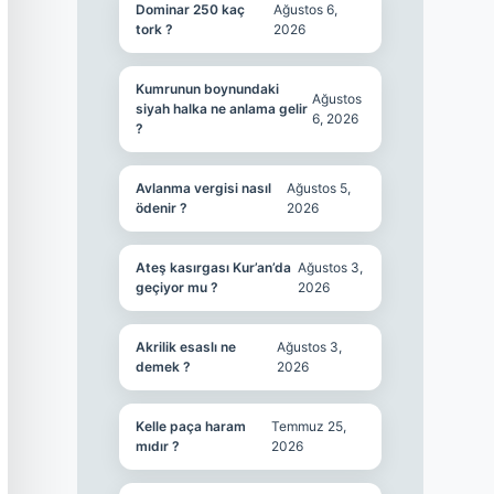
Dominar 250 kaç
Ağustos 6,
tork ?
2026
Kumrunun boynundaki
Ağustos
siyah halka ne anlama gelir
6, 2026
?
Avlanma vergisi nasıl
Ağustos 5,
ödenir ?
2026
Ateş kasırgası Kur’an’da
Ağustos 3,
geçiyor mu ?
2026
Akrilik esaslı ne
Ağustos 3,
demek ?
2026
Kelle paça haram
Temmuz 25,
mıdır ?
2026