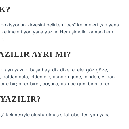
DK?
ozisyonun zirvesini belirten “baş” kelimeleri yan yana
 üst” kelimeleri yan yana yazılır. Hem şimdiki zaman hem
r.
AZILIR AYRI MI?
yrı ayrı yazılır: başa baş, diz dize, el ele, göz göze,
 daldan dala, elden ele, günden güne, içinden, yıldan
r, bire bir; birer birer, boşuna, gün be gün, birer birer…
YAZILIR?
” kelimesiyle oluşturulmuş sıfat öbekleri yan yana