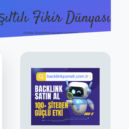
şıltılı Fikir Dünyası
Parlak önerilerle hayatını aydınlat!
ilbet canlı maç izle
SIDEBAR