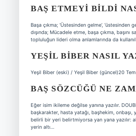
BAŞ ETMEYI BILDI NAS
Başa çıkma; ‘Üstesinden gelme’, ‘üstesinden ge
dışında; Mücadele etme, başa çıkma, başını sa
topluluğun lideri olma anlamlarında da kullanılır
YEŞIL BIBER NASIL YA
Yeşil Biber (eski) / Yeşil Biber (güncel)20 T
BAŞ SÖZCÜĞÜ NE ZAMA
Eğer isim ikileme değilse yanına yazılır. DOU
başkarakter, hasta yatağı, başhekim, onbaşı, y
belirli bir yeri belirtmiyorsa yan yana yazılır:
yerin altı…