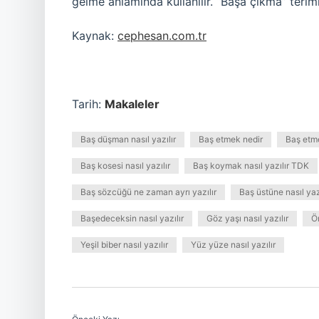
gelme anlamında kullanılır. “Başa çıkma” terimi,
Kaynak:
cephesan.com.tr
Tarih:
Makaleler
Baş düşman nasıl yazılır
Baş etmek nedir
Baş etme
Baş kosesi nasıl yazılır
Baş koymak nasıl yazılır TDK
Baş sözcüğü ne zaman ayrı yazılır
Baş üstüne nasıl yaz
Başedeceksin nasıl yazılır
Göz yaşı nasıl yazılır
Ön
Yeşil biber nasıl yazılır
Yüz yüze nasıl yazılır