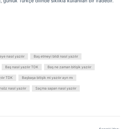
 günlük Türkçe dilinde sıklıkla kullanılan bir ifadedir.
ye nasıl yazılır
Baş etmeyi bildi nasıl yazılır
Baş nasıl yazılır TDK
Baş ne zaman bitişik yazılır
ılır TDK
Başbaşa bitişik mi yazılır ayrı mı
söz nasıl yazılır
Saçma sapan nasıl yazılır