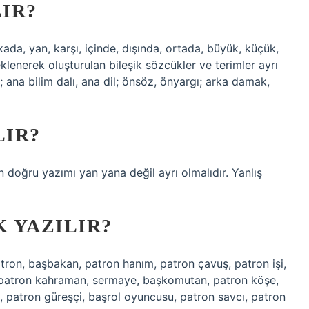
LIR?
kada, yan, karşı, içinde, dışında, ortada, büyük, küçük,
ri eklenerek oluşturulan bileşik sözcükler ve terimler ayrı
kat; ana bilim dalı, ana dil; önsöz, önyargı; arka damak,
LIR?
in doğru yazımı yan yana değil ayrı olmalıdır. Yanlış
K YAZILIR?
atron, başbakan, patron hanım, patron çavuş, patron işi,
, patron kahraman, sermaye, başkomutan, patron köşe,
 patron güreşçi, başrol oyuncusu, patron savcı, patron