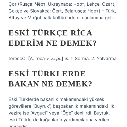
Çor (Rusça: Чёрт, Ukraynaca: Чорт, Lehçe: Czart,
Çekçe ve Slovakça: Čert, Belarusça: Чорт) – Türk,
Altay ve Moğol halk kültüründe cin anlamına gelir.
ESKI TÜRKÇE RICA
EDERIM NE DEMEK?
tereccĊ, [A. recā > ىجرت] is. 1. Sorma. 2. Yalvarma.
ESKI TÜRKLERDE
BAKAN NE DEMEK?
Eski Türklerde bakanlık makamındaki yüksek
görevlilere “Buyruk”, başbakanlık makamındaki ilk
vezire ise “Ayguci” veya “Öge” denilirdi. Buyruk,
eski Türklerde kağanların yardımcılarına verilen
unvandır.