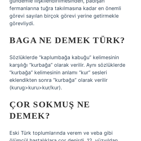
gündemle ilişkilendirilmesinden, padişah
fermanlarına tuğra takılmasına kadar en önemli
görevi sayılan birçok görevi yerine getirmekle
görevliydi.
BAGA NE DEMEK TÜRK?
Sözlüklerde “kaplumbağa kabuğu” kelimesinin
karşılığı “kurbağa” olarak verilir. Aynı sözlüklerde
“kurbağa” kelimesinin anlamı “kur” sesleri
eklendikten sonra “kurbağa” olarak verilir
(kurug>kuru>kur/kur).
ÇOR SOKMUŞ NE
DEMEK?
Eski Türk toplumlarında verem ve veba gibi
ölümcül hastalıklara çor denirdi. 12. yüzyıldan