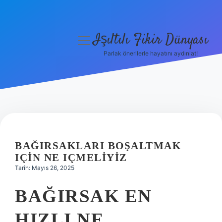
Işıltılı Fikir Dünyası
menüyü
aç
Parlak önerilerle hayatını aydınlat!
Gizlilik Politikası
Hakkımızda
Yasal Uyarı
BAĞIRSAKLARI BOŞALTMAK
IÇIN NE IÇMELIYIZ
Tarih: Mayıs 26, 2025
BAĞIRSAK EN
HIZLI NE