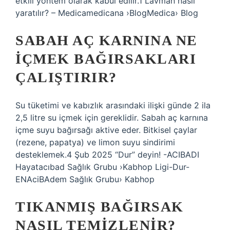
etkili yöntem olarak kabul edilir.1 Lavman nasıl
yaratılır? – Medicamedicana ›BlogMedica› Blog
SABAH AÇ KARNINA NE
IÇMEK BAĞIRSAKLARI
ÇALIŞTIRIR?
Su tüketimi ve kabızlık arasındaki ilişki günde 2 ila
2,5 litre su içmek için gereklidir. Sabah aç karnına
içme suyu bağırsağı aktive eder. Bitkisel çaylar
(rezene, papatya) ve limon suyu sindirimi
desteklemek.4 Şub 2025 “Dur” deyin! -ACIBADI
Hayatacıbad Sağlık Grubu ›Kabhop Ligi-Dur-
ENAciBAdem Sağlık Grubu› Kabhop
TIKANMIŞ BAĞIRSAK
NASIL TEMIZLENIR?