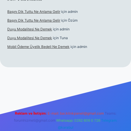
Başını Dik Tuttu Ne Anlama Gelir
için
admin
Başını Dik Tuttu Ne Anlama Gelir
için
Özüm
Duyu Modalitesi Ne Demek
için
admin
Duyu Modalitesi Ne Demek
için
Tuna
Mobil Ödeme Üyelik Bedeli Ne Demek
için
admin
maç izle
Reklam ve İletişim:
E-mail:
backlinkpaneli@gmail.com
Teams:
forumhizmeti@gmail.com
Whatsapp: 0262 606 0 726
Telegram:
@karabul