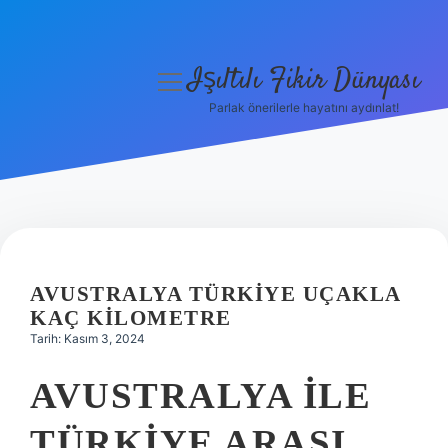
Işıltılı Fikir Dünyası
menüyü
aç
Parlak önerilerle hayatını aydınlat!
Gizlilik Politikası
Hakkımızda
Yasal Uyarı
AVUSTRALYA TÜRKIYE UÇAKLA
KAÇ KILOMETRE
Tarih: Kasım 3, 2024
AVUSTRALYA ILE
TÜRKIYE ARASI