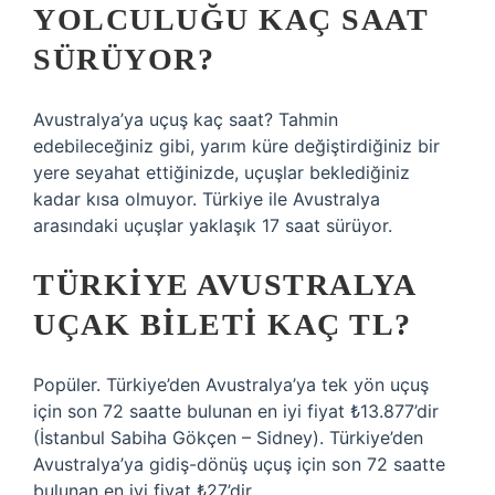
YOLCULUĞU KAÇ SAAT
SÜRÜYOR?
Avustralya’ya uçuş kaç saat? Tahmin
edebileceğiniz gibi, yarım küre değiştirdiğiniz bir
yere seyahat ettiğinizde, uçuşlar beklediğiniz
kadar kısa olmuyor. Türkiye ile Avustralya
arasındaki uçuşlar yaklaşık 17 saat sürüyor.
TÜRKIYE AVUSTRALYA
UÇAK BILETI KAÇ TL?
Popüler. Türkiye’den Avustralya’ya tek yön uçuş
için son 72 saatte bulunan en iyi fiyat ₺13.877’dir
(İstanbul Sabiha Gökçen – Sidney). Türkiye’den
Avustralya’ya gidiş-dönüş uçuş için son 72 saatte
bulunan en iyi fiyat ₺27’dir.