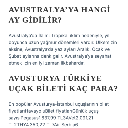
AVUSTRALYA’YA HANGI
AY GIDILIR?
Avustralya’da İklim: Tropikal iklim nedeniyle, yıl
boyunca uzun yağmur dönemleri vardır. Ülkemizin
aksine, Avustralya’da yaz ayları Aralık, Ocak ve
Şubat aylarına denk gelir. Avustralya’ya seyahat
etmek için en iyi zaman ilkbahardır.
AVUSTURYA TÜRKIYE
UÇAK BILETI KAÇ PARA?
En popüler Avusturya-İstanbul uçuşlarının bilet
fiyatlarıHavayoluBilet fiyatlarıGünlük uçuş
sayısıPegasus1.837,99 TL3AVet2.091,21
TL2THY4.350,22 TL7Air Serbia6.