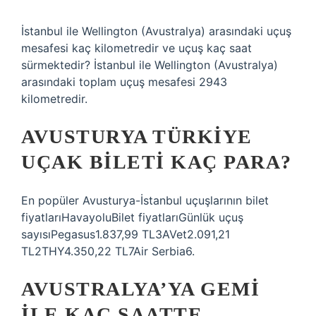
İstanbul ile Wellington (Avustralya) arasındaki uçuş
mesafesi kaç kilometredir ve uçuş kaç saat
sürmektedir? İstanbul ile Wellington (Avustralya)
arasındaki toplam uçuş mesafesi 2943
kilometredir.
AVUSTURYA TÜRKIYE
UÇAK BILETI KAÇ PARA?
En popüler Avusturya-İstanbul uçuşlarının bilet
fiyatlarıHavayoluBilet fiyatlarıGünlük uçuş
sayısıPegasus1.837,99 TL3AVet2.091,21
TL2THY4.350,22 TL7Air Serbia6.
AVUSTRALYA’YA GEMI
ILE KAÇ SAATTE