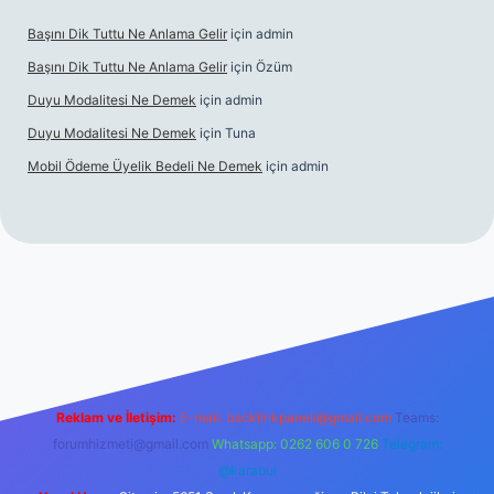
Başını Dik Tuttu Ne Anlama Gelir
için
admin
Başını Dik Tuttu Ne Anlama Gelir
için
Özüm
Duyu Modalitesi Ne Demek
için
admin
Duyu Modalitesi Ne Demek
için
Tuna
Mobil Ödeme Üyelik Bedeli Ne Demek
için
admin
e
Reklam ve İletişim:
E-mail:
backlinkpaneli@gmail.com
Teams:
forumhizmeti@gmail.com
Whatsapp: 0262 606 0 726
Telegram:
@karabul