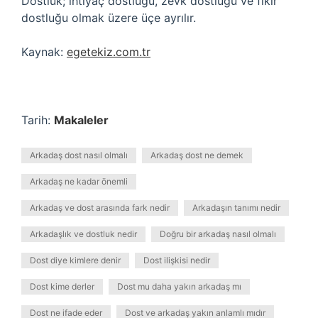
Dostluk; ihtiyaç dostluğu, zevk dostluğu ve fikir
dostluğu olmak üzere üçe ayrılır.
Kaynak:
egetekiz.com.tr
Tarih:
Makaleler
Arkadaş dost nasıl olmalı
Arkadaş dost ne demek
Arkadaş ne kadar önemli
Arkadaş ve dost arasında fark nedir
Arkadaşın tanımı nedir
Arkadaşlık ve dostluk nedir
Doğru bir arkadaş nasıl olmalı
Dost diye kimlere denir
Dost ilişkisi nedir
Dost kime derler
Dost mu daha yakın arkadaş mı
Dost ne ifade eder
Dost ve arkadaş yakın anlamlı mıdır