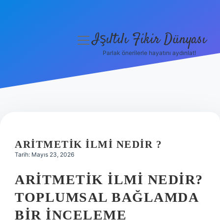
Işıltılı Fikir Dünyası
menüyü
aç
Parlak önerilerle hayatını aydınlat!
Gizlilik Politikası
Hakkımızda
Yasal Uyarı
ARITMETIK ILMI NEDIR ?
Tarih: Mayıs 23, 2026
ARITMETIK İLMI NEDIR?
TOPLUMSAL BAĞLAMDA
BIR İNCELEME