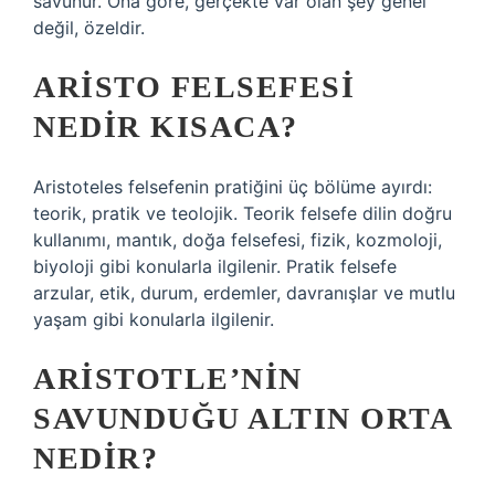
savunur. Ona göre, gerçekte var olan şey genel
değil, özeldir.
ARISTO FELSEFESI
NEDIR KISACA?
Aristoteles felsefenin pratiğini üç bölüme ayırdı:
teorik, pratik ve teolojik. Teorik felsefe dilin doğru
kullanımı, mantık, doğa felsefesi, fizik, kozmoloji,
biyoloji gibi konularla ilgilenir. Pratik felsefe
arzular, etik, durum, erdemler, davranışlar ve mutlu
yaşam gibi konularla ilgilenir.
ARISTOTLE’NIN
SAVUNDUĞU ALTIN ORTA
NEDIR?