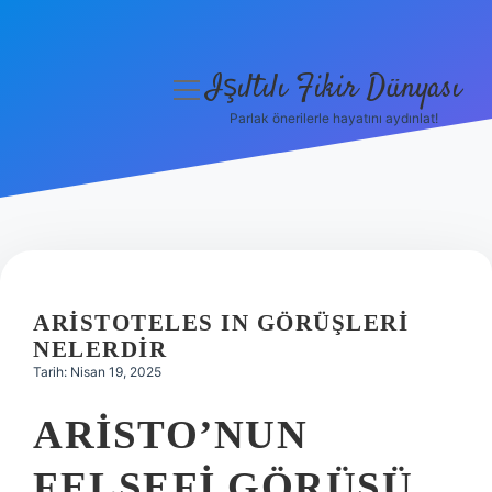
Işıltılı Fikir Dünyası
menüyü
aç
Parlak önerilerle hayatını aydınlat!
Gizlilik Politikası
Hakkımızda
Yasal Uyarı
ARISTOTELES IN GÖRÜŞLERI
NELERDIR
Tarih: Nisan 19, 2025
ARISTO’NUN
FELSEFI GÖRÜŞÜ