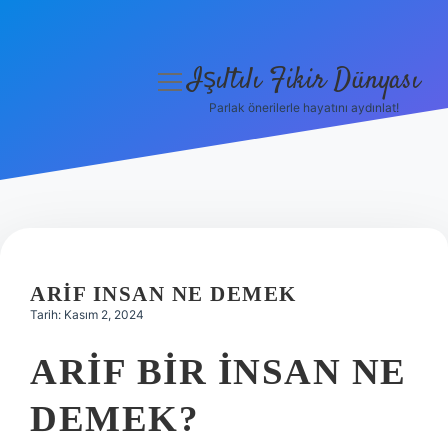
Işıltılı Fikir Dünyası
menüyü
aç
Parlak önerilerle hayatını aydınlat!
Gizlilik Politikası
Hakkımızda
Yasal Uyarı
ARIF INSAN NE DEMEK
Tarih: Kasım 2, 2024
ARIF BIR INSAN NE
DEMEK?