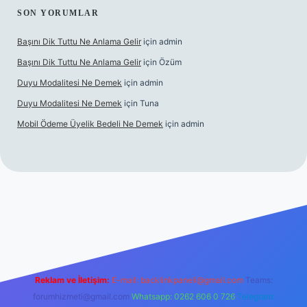
SON YORUMLAR
Başını Dik Tuttu Ne Anlama Gelir
için
admin
Başını Dik Tuttu Ne Anlama Gelir
için
Özüm
Duyu Modalitesi Ne Demek
için
admin
Duyu Modalitesi Ne Demek
için
Tuna
Mobil Ödeme Üyelik Bedeli Ne Demek
için
admin
lbet canlı maç izle
Reklam ve İletişim:
E-mail:
backlinkpaneli@gmail.com
Teams:
forumhizmeti@gmail.com
Whatsapp: 0262 606 0 726
Telegram: