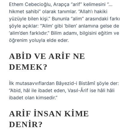
Ethem Cebecioğlu, Arapça “arif” kelimesini “…
hikmet sahibi” olarak tanımlar. “Allah’ı hakiki
yüzüyle bilen kişi.” Bununla “alim” arasındaki farkı
şöyle açıklar: “‘Alim’ gibi ‘bilen’ anlamına gelse de
‘alim’den farklıdır.” Bilim adamı, bilgisini eğitim ve
öğrenim yoluyla elde eder.
ABID VE ARIF NE
DEMEK?
İlk mutasavvıflardan Bâyezid-i Bistâmî şöyle der:
“Abid, hâl ile ibadet eden, Vasıl-Ârif ise hâli hâli
ibadet olan kimsedir.”
ARIF INSAN KIME
DENIR?