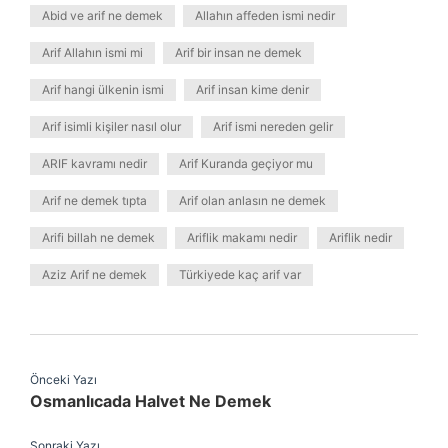
Abid ve arif ne demek
Allahın affeden ismi nedir
Arif Allahın ismi mi
Arif bir insan ne demek
Arif hangi ülkenin ismi
Arif insan kime denir
Arif isimli kişiler nasıl olur
Arif ismi nereden gelir
ARIF kavramı nedir
Arif Kuranda geçiyor mu
Arif ne demek tıpta
Arif olan anlasın ne demek
Arifi billah ne demek
Ariflik makamı nedir
Ariflik nedir
Aziz Arif ne demek
Türkiyede kaç arif var
Önceki Yazı
Osmanlıcada Halvet Ne Demek
Sonraki Yazı