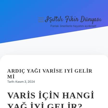
Işıltılı Fikir Dünyası
menüyü
aç
Parlak önerilerle hayatını aydınlat!
Gizlilik Politikası
Hakkımızda
Yasal Uyarı
ARDIÇ YAĞI VARISE IYI GELIR
MI
Tarih: Kasım 3, 2024
VARIS IÇIN HANGI
YAĞ IYI GELIR?