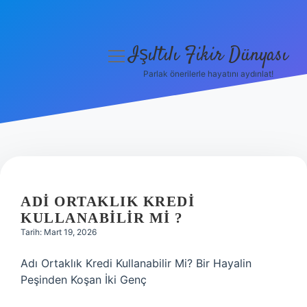
Işıltılı Fikir Dünyası
menüyü
aç
Parlak önerilerle hayatını aydınlat!
Gizlilik Politikası
Hakkımızda
Yasal Uyarı
ADI ORTAKLIK KREDI
KULLANABILIR MI ?
Tarih: Mart 19, 2026
Adı Ortaklık Kredi Kullanabilir Mi? Bir Hayalin
Peşinden Koşan İki Genç