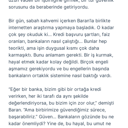
uzun vadeli bir işbirliğine girmek, bir tür güvenlik
sorusunu da beraberinde getiriyordu.
Bir gün, sabah kahvemi içerken Baran’la birlikte
internetten araştırma yapmaya başladık. O kadar
çok şey okuduk ki… Kredi başvuru şartları, faiz
oranları, bankaların nasıl çalıştığı… Bunlar hep
teorikti, ama işin duygusal kısmı çok daha
karmaşıktı. Bunu anlamam gerekti. Bir iş kurmak,
hayal etmek kadar kolay değildi. Birçok engeli
aşmamız gerekiyordu ve bu engellerin başında
bankaların ortaklık sistemine nasıl baktığı vardı.
“Eğer bir banka, bizim gibi bir ortağa kredi
verirken, her iki tarafı da aynı şekilde
değerlendiriyorsa, bu bizim için zor olur,” demişti
Baran. “Ama birbirimize güvendiğimiz sürece,
başarabiliriz.” Güven… Bankaların gözünde bu ne
kadar önemliydi? Yine de, bu hayal, bu umut ne