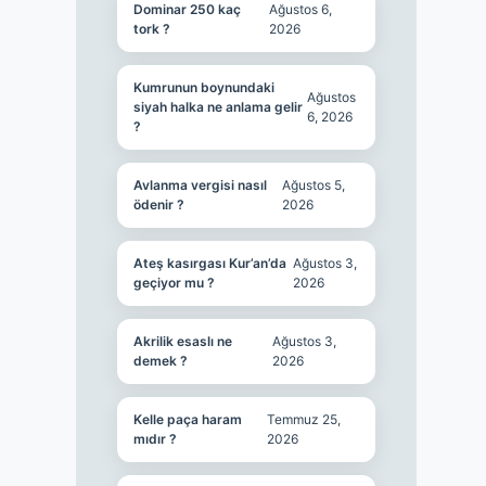
Dominar 250 kaç
Ağustos 6,
tork ?
2026
Kumrunun boynundaki
Ağustos
siyah halka ne anlama gelir
6, 2026
?
Avlanma vergisi nasıl
Ağustos 5,
ödenir ?
2026
Ateş kasırgası Kur’an’da
Ağustos 3,
geçiyor mu ?
2026
Akrilik esaslı ne
Ağustos 3,
demek ?
2026
Kelle paça haram
Temmuz 25,
mıdır ?
2026