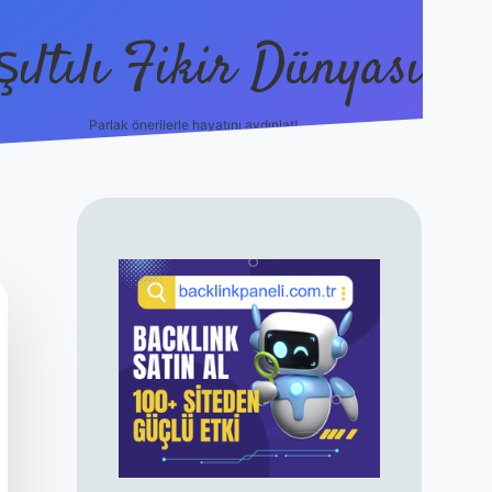
şıltılı Fikir Dünyası
Parlak önerilerle hayatını aydınlat!
ilbet canlı maç 
SIDEBAR