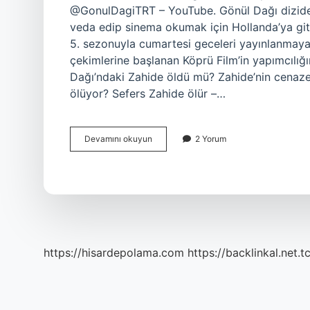
@GonulDagiTRT – YouTube. Gönül Dağı diziden 
veda edip sinema okumak için Hollanda’ya git
5. sezonuyla cumartesi geceleri yayınlanmay
çekimlerine başlanan Köprü Film’in yapımcılığın
Dağı’ndaki Zahide öldü mü? Zahide’nin cenaze
ölüyor? Sefers Zahide ölür –…
Gönül
Devamını okuyun
2 Yorum
Dağı
Ölen
Kim
https://hisardepolama.com
https://backlinkal.net.t