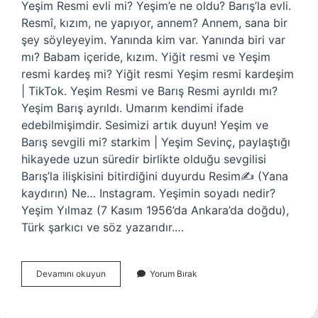
Yeşim Resmi evli mi? Yeşim’e ne oldu? Barış’la evli.
Resmî, kızım, ne yapıyor, annem? Annem, sana bir
şey söyleyeyim. Yanında kim var. Yanında biri var
mı? Babam içeride, kızım. Yiğit resmi ve Yeşim
resmi kardeş mi? Yiğit resmi Yeşim resmi kardeşim
| TikTok. Yeşim Resmi ve Barış Resmi ayrıldı mı?
Yeşim Barış ayrıldı. Umarım kendimi ifade
edebilmişimdir. Sesimizi artık duyun! Yeşim ve
Barış sevgili mi? starkim | Yeşim Sevinç, paylaştığı
hikayede uzun süredir birlikte olduğu sevgilisi
Barış’la ilişkisini bitirdiğini duyurdu Resim✍️ (Yana
kaydırın) Ne… Instagram. Yeşimin soyadı nedir?
Yeşim Yılmaz (7 Kasım 1956’da Ankara’da doğdu),
Türk şarkıcı ve söz yazarıdır.…
Yeşim
Devamını okuyun
Yorum Bırak
Resmi
Yaşı
Kaç