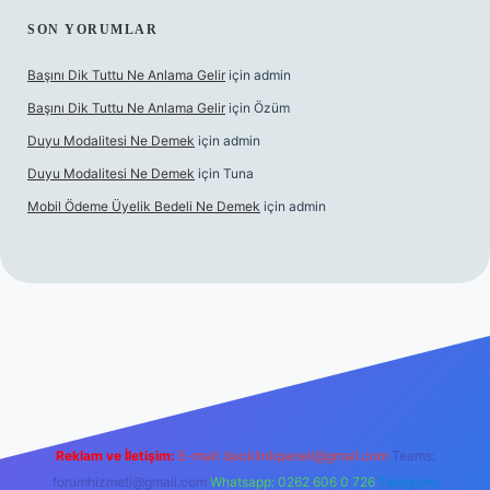
SON YORUMLAR
Başını Dik Tuttu Ne Anlama Gelir
için
admin
Başını Dik Tuttu Ne Anlama Gelir
için
Özüm
Duyu Modalitesi Ne Demek
için
admin
Duyu Modalitesi Ne Demek
için
Tuna
Mobil Ödeme Üyelik Bedeli Ne Demek
için
admin
 maç izle
Reklam ve İletişim:
E-mail:
backlinkpaneli@gmail.com
Teams:
forumhizmeti@gmail.com
Whatsapp: 0262 606 0 726
Telegram: