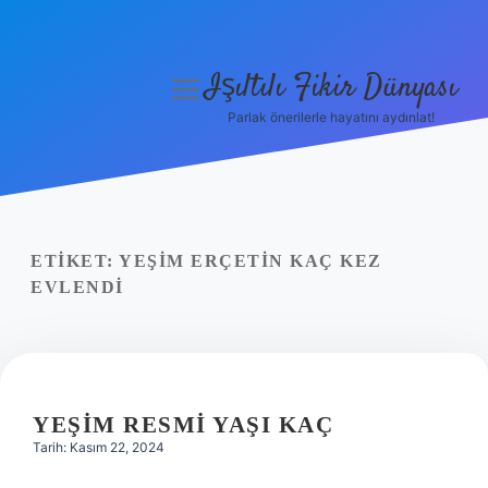
Işıltılı Fikir Dünyası
menüyü
aç
Parlak önerilerle hayatını aydınlat!
Gizlilik Politikası
Hakkımızda
Yasal Uyarı
ETIKET:
YEŞIM ERÇETIN KAÇ KEZ
EVLENDI
YEŞIM RESMI YAŞI KAÇ
Tarih: Kasım 22, 2024