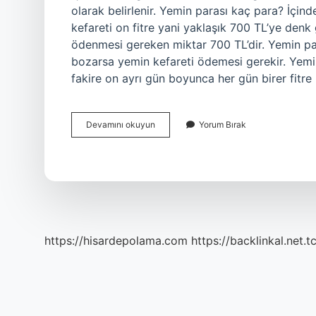
olarak belirlenir. Yemin parası kaç para? İ
kefareti on fitre yani yaklaşık 700 TL’ye denk
ödenmesi gereken miktar 700 TL’dir. Yemin par
bozarsa yemin kefareti ödemesi gerekir. Yemin 
fakire on ayrı gün boyunca her gün birer fitr
Bir
Devamını okuyun
Yorum Bırak
Yemin
Parası
Ne
Kadar
https://hisardepolama.com
https://backlinkal.net.t