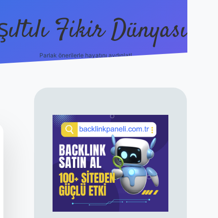
şıltılı Fikir Dünyası
Parlak önerilerle hayatını aydınlat!
ilbet canlı maç 
SIDEBAR