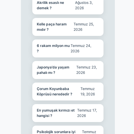
Akrilik esaslı ne
Ağustos 3,
demek ?
2026
Kelle paça haram
Temmuz 25,
mıdır ?
2026
6 rakam milyon mu
Temmuz 24,
?
2026
Japonya’da yaşam
Temmuz 23,
pahalı mı ?
2026
Çorum Koyunbaba
Temmuz
Köprüsü nerededir ?
19, 2026
En yumuşak kırmızı et
Temmuz 17,
hangisi ?
2026
Psikolojik sorunlara iyi
Temmuz