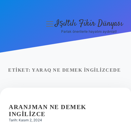
Işıltılı Fikir Dünyası
menüyü
aç
Parlak önerilerle hayatını aydınlat!
Gizlilik Politikası
Hakkımızda
Yasal Uyarı
ETIKET:
YARAQ NE DEMEK INGILIZCEDE
ARANJMAN NE DEMEK
INGILIZCE
Tarih: Kasım 2, 2024