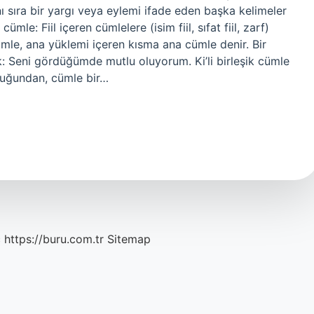
ı sıra bir yargı veya eylemi ifade eden başka kelimeler
ümle: Fiil içeren cümlelere (isim fiil, sıfat fiil, zarf)
cümle, ana yüklemi içeren kısma ana cümle denir. Bir
k: Seni gördüğümde mutlu oluyorum. Ki’li birleşik cümle
lduğundan, cümle bir…
c
https://buru.com.tr
Sitemap