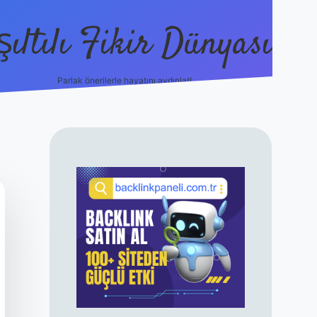
şıltılı Fikir Dünyası
Parlak önerilerle hayatını aydınlat!
ilbet canlı maç
SIDEBAR