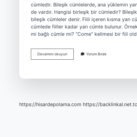
cümledir. Bileşik cümlelerde, ana yüklemin yan
de vardır. Hangisi birleşik bir cümledir? Bileşik c
bileşik cümleler denir. Fiili içeren kısma yan 
cümlede fiiller kadar yan cümle bulunur. Örne
mi bağlı cümle mi? “Come” kelimesi bir fiil o
Birleşik
Devamını okuyun
Yorum Bırak
Cümle
Nasıl
Ayırt
Edilir
https://hisardepolama.com
https://backlinkal.net.t