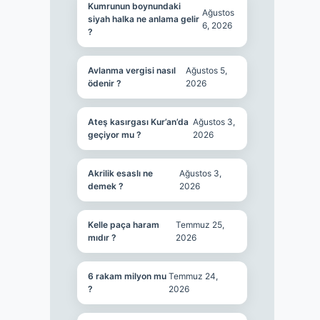
Kumrunun boynundaki
Ağustos
siyah halka ne anlama gelir
6, 2026
?
Avlanma vergisi nasıl
Ağustos 5,
ödenir ?
2026
Ateş kasırgası Kur’an’da
Ağustos 3,
geçiyor mu ?
2026
Akrilik esaslı ne
Ağustos 3,
demek ?
2026
Kelle paça haram
Temmuz 25,
mıdır ?
2026
6 rakam milyon mu
Temmuz 24,
?
2026