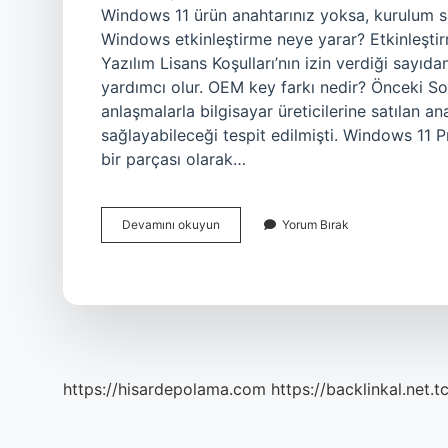
Windows 11 ürün anahtarınız yoksa, kurulum sı
Windows etkinleştirme neye yarar? Etkinleşti
Yazılım Lisans Koşulları’nın izin verdiği sayıd
yardımcı olur. OEM key farkı nedir? Önceki S
anlaşmalarla bilgisayar üreticilerine satılan a
sağlayabileceği tespit edilmişti. Windows 11 Pr
bir parçası olarak…
Windows
Devamını okuyun
Yorum Bırak
Key
Ler
Ne
Işe
Yarar
https://hisardepolama.com
https://backlinkal.net.t