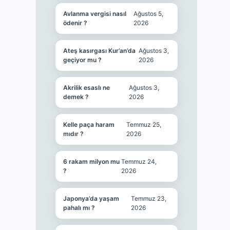
Avlanma vergisi nasıl
Ağustos 5,
ödenir ?
2026
Ateş kasırgası Kur’an’da
Ağustos 3,
geçiyor mu ?
2026
Akrilik esaslı ne
Ağustos 3,
demek ?
2026
Kelle paça haram
Temmuz 25,
mıdır ?
2026
6 rakam milyon mu
Temmuz 24,
?
2026
Japonya’da yaşam
Temmuz 23,
pahalı mı ?
2026