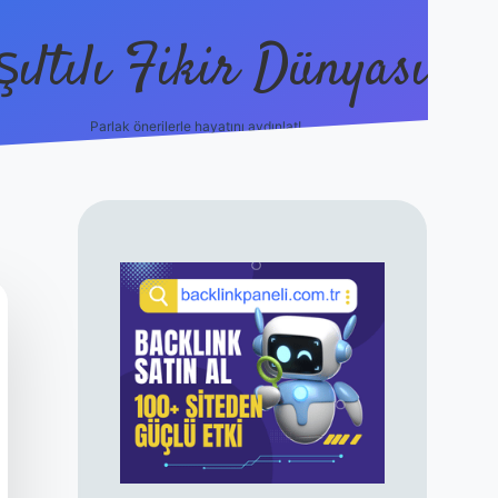
şıltılı Fikir Dünyası
Parlak önerilerle hayatını aydınlat!
ilbet canlı maç 
SIDEBAR