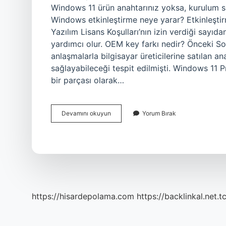
Windows 11 ürün anahtarınız yoksa, kurulum sı
Windows etkinleştirme neye yarar? Etkinleşti
Yazılım Lisans Koşulları’nın izin verdiği sayıd
yardımcı olur. OEM key farkı nedir? Önceki S
anlaşmalarla bilgisayar üreticilerine satılan a
sağlayabileceği tespit edilmişti. Windows 11 Pr
bir parçası olarak…
Windows
Devamını okuyun
Yorum Bırak
Key
Ler
Ne
Işe
Yarar
https://hisardepolama.com
https://backlinkal.net.t