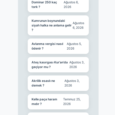
Dominar 250 kaç
Ağustos 6,
tork ?
2026
Kumrunun boynundaki
Ağustos
siyah halka ne anlama gelir
6, 2026
?
Avlanma vergisi nasıl
Ağustos 5,
ödenir ?
2026
Ateş kasırgası Kur’an’da
Ağustos 3,
geçiyor mu ?
2026
Akrilik esaslı ne
Ağustos 3,
demek ?
2026
Kelle paça haram
Temmuz 25,
mıdır ?
2026