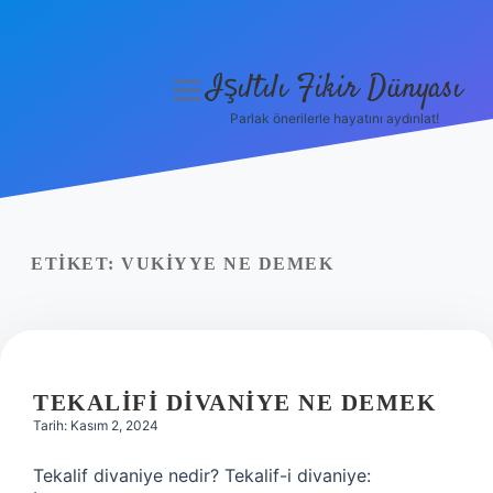
Işıltılı Fikir Dünyası
menüyü
aç
Parlak önerilerle hayatını aydınlat!
Gizlilik Politikası
Hakkımızda
Yasal Uyarı
ETIKET:
VUKIYYE NE DEMEK
TEKALIFI DIVANIYE NE DEMEK
Tarih: Kasım 2, 2024
Tekalif divaniye nedir? Tekalif-i divaniye: