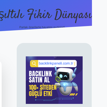
şıltılı Fikir Dünyası
Parlak önerilerle hayatını aydınlat!
ilbet canlı maç 
SIDEBAR