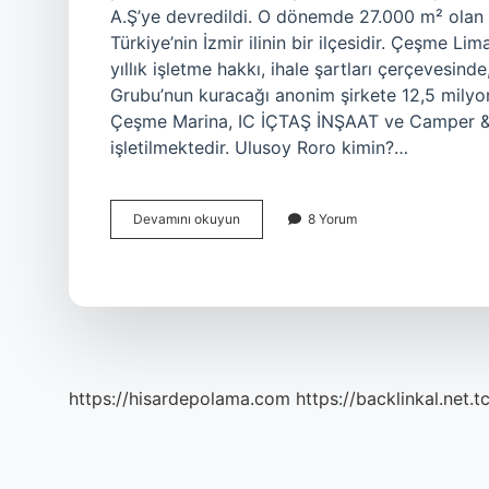
A.Ş’ye devredildi. O dönemde 27.000 m² olan 
Türkiye’nin İzmir ilinin bir ilçesidir. Çeşme 
yıllık işletme hakkı, ihale şartları çerçevesin
Grubu’nun kuracağı anonim şirkete 12,5 milyon
Çeşme Marina, IC İÇTAŞ İNŞAAT ve Camper & N
işletilmektedir. Ulusoy Roro kimin?…
Çeşme
Devamını okuyun
8 Yorum
Marinanın
Sahibi
Kim
https://hisardepolama.com
https://backlinkal.net.t