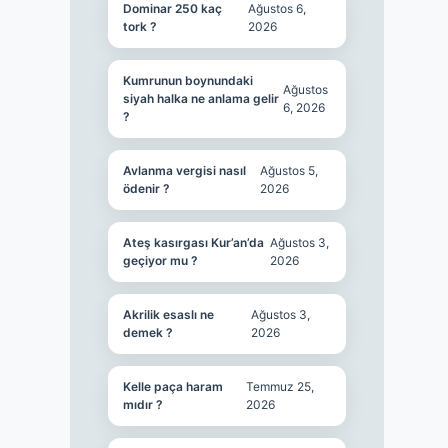
Dominar 250 kaç
Ağustos 6,
tork ?
2026
Kumrunun boynundaki
Ağustos
siyah halka ne anlama gelir
6, 2026
?
Avlanma vergisi nasıl
Ağustos 5,
ödenir ?
2026
Ateş kasırgası Kur’an’da
Ağustos 3,
geçiyor mu ?
2026
Akrilik esaslı ne
Ağustos 3,
demek ?
2026
Kelle paça haram
Temmuz 25,
mıdır ?
2026