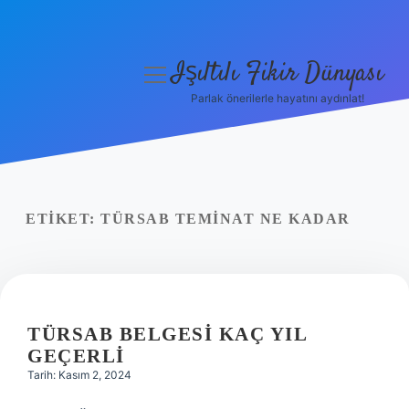
Işıltılı Fikir Dünyası
menüyü
aç
Parlak önerilerle hayatını aydınlat!
Gizlilik Politikası
Hakkımızda
Yasal Uyarı
ETIKET:
TÜRSAB TEMINAT NE KADAR
TÜRSAB BELGESI KAÇ YIL
GEÇERLI
Tarih: Kasım 2, 2024