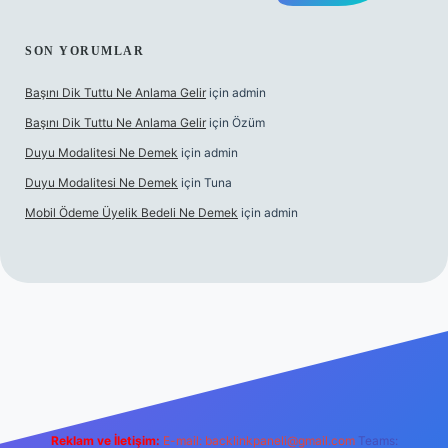
SON YORUMLAR
Başını Dik Tuttu Ne Anlama Gelir
için
admin
Başını Dik Tuttu Ne Anlama Gelir
için
Özüm
Duyu Modalitesi Ne Demek
için
admin
Duyu Modalitesi Ne Demek
için
Tuna
Mobil Ödeme Üyelik Bedeli Ne Demek
için
admin
canlı maç izle
Reklam ve İletişim:
E-mail:
backlinkpaneli@gmail.com
Teams: