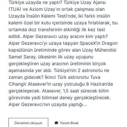
Türkiye uzayda ne yaptı? Türkiye Uzay Ajansı
(TUA) ve Axiom Uzay’ın ortak çalışması olan
Uzayda İnsülin Kalemi Testi’nde, iki farklı insülin
kalemi özel bir kutu içerisinde uzaya fırlatılarak, bu
ortamda doz transferinin etkinliği ilk kez test
edildi. Alper Gezeravcı uzay aracını kim yaptı?
Alper Gezeravcı’yı uzaya taşıyan SpaceX’in Dragon
kapsülünün üretiminde görev alan Uzay Mühendisi
Samet Saray, ülkesinin ilk uzay uçuşunu
gerçekleştiren uzay aracının üretiminin birçok
aşamasında yer aldı. Türkiye’nin 2 astronotu ne
zaman gidecek? İkinci Türk astronotu Tuva
Cihangir Atasever’in uzay yolculuğu 8 Haziran’da
gerçekleşecek. Atasever, 1,5 saat sürecek bilim
görevinde yedi bilimsel deney gerçekleştirecek.
Alper Gezeravcı’nın uzayda yaptığı…
Türkiye
Devamını okuyun
Yorum Bırak