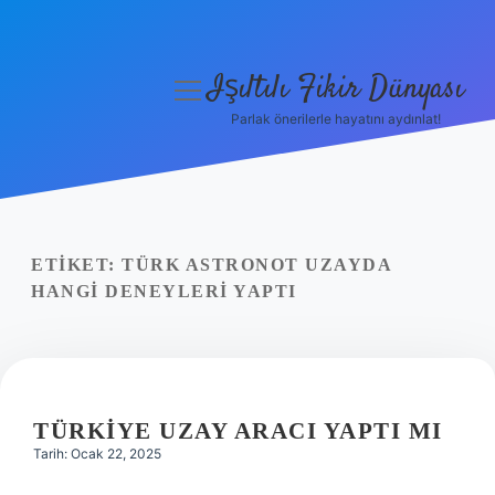
Işıltılı Fikir Dünyası
menüyü
aç
Parlak önerilerle hayatını aydınlat!
Gizlilik Politikası
Hakkımızda
Yasal Uyarı
ETIKET:
TÜRK ASTRONOT UZAYDA
HANGI DENEYLERI YAPTI
TÜRKIYE UZAY ARACI YAPTI MI
Tarih: Ocak 22, 2025