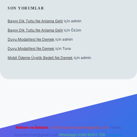
SON YORUMLAR
Başını Dik Tuttu Ne Anlama Gelir
için
admin
Başını Dik Tuttu Ne Anlama Gelir
için
Özüm
Duyu Modalitesi Ne Demek
için
admin
Duyu Modalitesi Ne Demek
için
Tuna
Mobil Ödeme Üyelik Bedeli Ne Demek
için
admin
canlı maç izle
Reklam ve İletişim:
E-mail:
backlinkpaneli@gmail.com
Teams:
forumhizmeti@gmail.com
Whatsapp: 0262 606 0 726
Telegram: