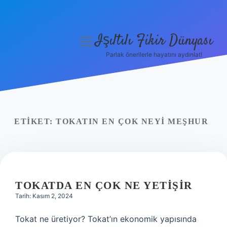
Işıltılı Fikir Dünyası
menüyü
aç
Parlak önerilerle hayatını aydınlat!
Gizlilik Politikası
Hakkımızda
Yasal Uyarı
ETIKET:
TOKATIN EN ÇOK NEYI MEŞHUR
TOKATDA EN ÇOK NE YETIŞIR
Tarih: Kasım 2, 2024
Tokat ne üretiyor? Tokat’ın ekonomik yapısında