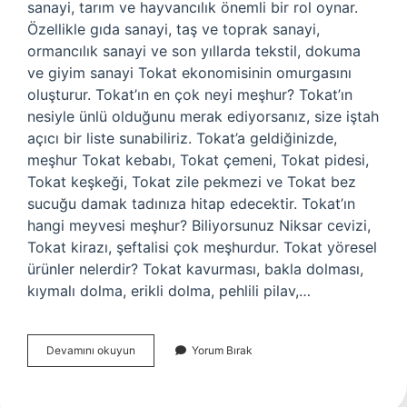
sanayi, tarım ve hayvancılık önemli bir rol oynar.
Özellikle gıda sanayi, taş ve toprak sanayi,
ormancılık sanayi ve son yıllarda tekstil, dokuma
ve giyim sanayi Tokat ekonomisinin omurgasını
oluşturur. Tokat’ın en çok neyi meşhur? Tokat’ın
nesiyle ünlü olduğunu merak ediyorsanız, size iştah
açıcı bir liste sunabiliriz. Tokat’a geldiğinizde,
meşhur Tokat kebabı, Tokat çemeni, Tokat pidesi,
Tokat keşkeği, Tokat zile pekmezi ve Tokat bez
sucuğu damak tadınıza hitap edecektir. Tokat’ın
hangi meyvesi meşhur? Biliyorsunuz Niksar cevizi,
Tokat kirazı, şeftalisi çok meşhurdur. Tokat yöresel
ürünler nelerdir? Tokat kavurması, bakla dolması,
kıymalı dolma, erikli dolma, pehlili pilav,…
Tokatda
Devamını okuyun
Yorum Bırak
En
Çok
Ne