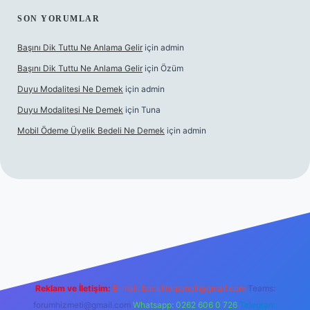
SON YORUMLAR
Başını Dik Tuttu Ne Anlama Gelir
için
admin
Başını Dik Tuttu Ne Anlama Gelir
için
Özüm
Duyu Modalitesi Ne Demek
için
admin
Duyu Modalitesi Ne Demek
için
Tuna
Mobil Ödeme Üyelik Bedeli Ne Demek
için
admin
canlı maç izle
Reklam ve İletişim:
E-mail:
backlinkpaneli@gmail.com
Teams:
forumhizmeti@gmail.com
Whatsapp: 0262 606 0 726
Telegram: