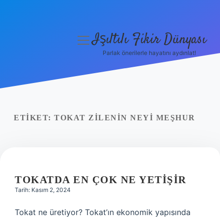
Işıltılı Fikir Dünyası
menüyü
aç
Parlak önerilerle hayatını aydınlat!
Gizlilik Politikası
Hakkımızda
Yasal Uyarı
ETIKET:
TOKAT ZILENIN NEYI MEŞHUR
TOKATDA EN ÇOK NE YETIŞIR
Tarih: Kasım 2, 2024
Tokat ne üretiyor? Tokat’ın ekonomik yapısında