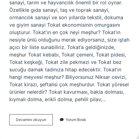
sanayi, tarım ve hayvancılık önemli bir rol oynar.
Özellikle gıda sanayi, taş ve toprak sanayi,
ormancılık sanayi ve son yıllarda tekstil, dokuma
ve giyim sanayi Tokat ekonomisinin omurgasını
oluşturur. Tokat’ın en çok neyi meşhur? Tokat’ın
nesiyle ünlü olduğunu merak ediyorsanız, size iştah
açıcı bir liste sunabiliriz. Tokat’a geldiğinizde,
meşhur Tokat kebabı, Tokat çemeni, Tokat pidesi,
Tokat keşkeği, Tokat zile pekmezi ve Tokat bez
sucuğu damak tadınıza hitap edecektir. Tokat’ın
hangi meyvesi meşhur? Biliyorsunuz Niksar cevizi,
Tokat kirazı, şeftalisi çok meşhurdur. Tokat yöresel
ürünler nelerdir? Tokat kavurması, bakla dolması,
kıymalı dolma, erikli dolma, pehlili pilav,…
Tokatda
Devamını okuyun
Yorum Bırak
En
Çok
Ne