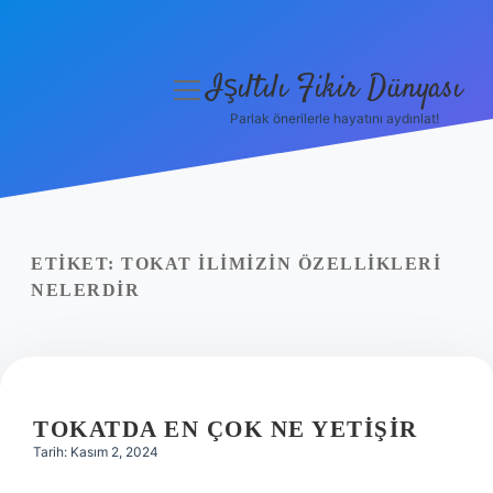
Işıltılı Fikir Dünyası
menüyü
aç
Parlak önerilerle hayatını aydınlat!
Gizlilik Politikası
Hakkımızda
Yasal Uyarı
ETIKET:
TOKAT ILIMIZIN ÖZELLIKLERI
NELERDIR
TOKATDA EN ÇOK NE YETIŞIR
Tarih: Kasım 2, 2024