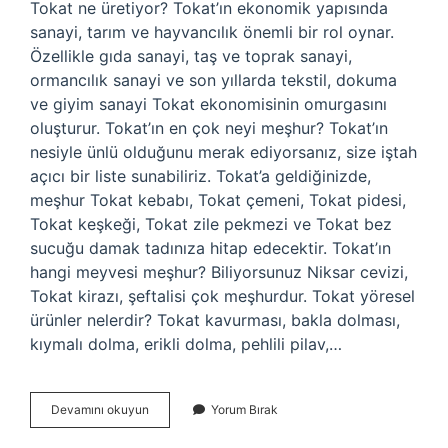
Tokat ne üretiyor? Tokat’ın ekonomik yapısında
sanayi, tarım ve hayvancılık önemli bir rol oynar.
Özellikle gıda sanayi, taş ve toprak sanayi,
ormancılık sanayi ve son yıllarda tekstil, dokuma
ve giyim sanayi Tokat ekonomisinin omurgasını
oluşturur. Tokat’ın en çok neyi meşhur? Tokat’ın
nesiyle ünlü olduğunu merak ediyorsanız, size iştah
açıcı bir liste sunabiliriz. Tokat’a geldiğinizde,
meşhur Tokat kebabı, Tokat çemeni, Tokat pidesi,
Tokat keşkeği, Tokat zile pekmezi ve Tokat bez
sucuğu damak tadınıza hitap edecektir. Tokat’ın
hangi meyvesi meşhur? Biliyorsunuz Niksar cevizi,
Tokat kirazı, şeftalisi çok meşhurdur. Tokat yöresel
ürünler nelerdir? Tokat kavurması, bakla dolması,
kıymalı dolma, erikli dolma, pehlili pilav,…
Tokatda
Devamını okuyun
Yorum Bırak
En
Çok