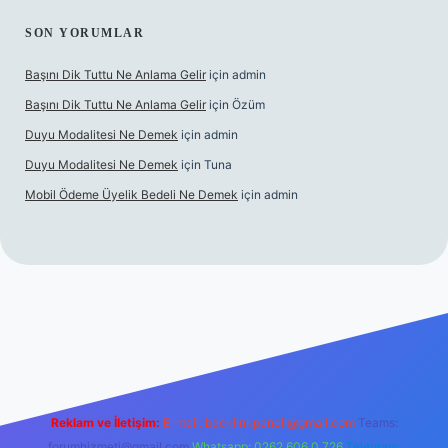
SON YORUMLAR
Başını Dik Tuttu Ne Anlama Gelir
için
admin
Başını Dik Tuttu Ne Anlama Gelir
için
Özüm
Duyu Modalitesi Ne Demek
için
admin
Duyu Modalitesi Ne Demek
için
Tuna
Mobil Ödeme Üyelik Bedeli Ne Demek
için
admin
canlı maç izle
Reklam ve İletişim:
E-mail:
backlinkpaneli@gmail.com
Teams:
forumhizmeti@gmail.com
Whatsapp: 0262 606 0 726
Telegram: