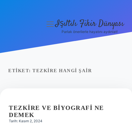
Işıltılı Fikir Dünyası
menüyü
aç
Parlak önerilerle hayatını aydınlat!
Gizlilik Politikası
Hakkımızda
Yasal Uyarı
ETIKET:
TEZKIRE HANGI ŞAIR
TEZKIRE VE BIYOGRAFI NE
DEMEK
Tarih: Kasım 2, 2024